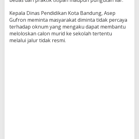
k
a
s
Kepala Dinas Pendidikan Kota Bandung, Asep
i
Gufron meminta masyarakat diminta tidak percaya
d
terhadap oknum yang mengaku dapat membantu
i
meloloskan calon murid ke sekolah tertentu
S
melalui jalur tidak resmi.
P
M
B