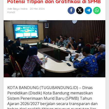
l
Potensi Titipan dan Gratifikasi di SPMB
P
o
Ade Bayu Indra
20 Mei 2026
Kanal
t
e
n
s
i
T
i
t
i
p
a
n
d
a
n
G
r
KOTA BANDUNG (TUGUBANDUNG.ID) – Dinas
a
t
Pendidikan (Disdik) Kota Bandung memastikan
i
Sistem Penerimaan Murid Baru (SPMB) Tahun
f
Ajaran 2026/2027 berjalan secara transparan dan
i
bebas dari praktik titipan maupun pungutan liar.