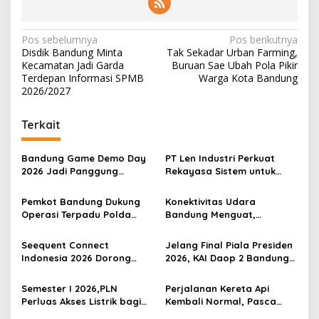
N
Pos sebelumnya
Pos berikutnya
Disdik Bandung Minta
Tak Sekadar Urban Farming,
a
Kecamatan Jadi Garda
Buruan Sae Ubah Pola Pikir
v
Terdepan Informasi SPMB
Warga Kota Bandung
2026/2027
i
g
Terkait
a
s
Bandung Game Demo Day
PT Len Industri Perkuat
2026 Jadi Panggung
Rekayasa Sistem untuk
i
Kreativitas Pengembang
Mendukung Kendaraan
p
Gim Lokal
Listrik Nasional
Pemkot Bandung Dukung
Konektivitas Udara
Operasi Terpadu Polda
Bandung Menguat,
o
Jabar Berantas Kejahatan
Pesawat Jet Kembali
s
Jalanan
Layani Husein
Seequent Connect
Jelang Final Piala Presiden
Sastranegara
Indonesia 2026 Dorong
2026, KAI Daop 2 Bandung
Inovasi Subsurface bagi
Imbau Pelanggan Datang
Sektor Pertambangan,
Lebih Awal ke Stasiun
Semester I 2026,PLN
Perjalanan Kereta Api
Energi, dan Infrastruktur
Perluas Akses Listrik bagi
Kembali Normal, Pasca
2.930 Pelanggan di 210
Gempa