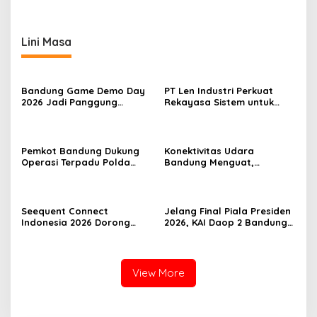
Lini Masa
Bandung Game Demo Day
PT Len Industri Perkuat
2026 Jadi Panggung
Rekayasa Sistem untuk
Kreativitas Pengembang
Mendukung Kendaraan
Gim Lokal
Listrik Nasional
Pemkot Bandung Dukung
Konektivitas Udara
Operasi Terpadu Polda
Bandung Menguat,
Jabar Berantas Kejahatan
Pesawat Jet Kembali
Jalanan
Layani Husein
Sastranegara
Seequent Connect
Jelang Final Piala Presiden
Indonesia 2026 Dorong
2026, KAI Daop 2 Bandung
Inovasi Subsurface bagi
Imbau Pelanggan Datang
Sektor Pertambangan,
Lebih Awal ke Stasiun
Energi, dan Infrastruktur
View More