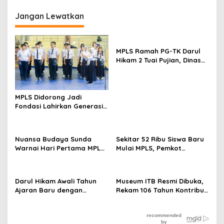
Lokasi se-Jawa Barat
Jangan Lewatkan
MPLS Ramah PG-TK Darul
Hikam 2 Tuai Pujian, Dinas
Pendidikan Sebut
Persiapannya Sangat
Matang
MPLS Didorong Jadi
Fondasi Lahirkan Generasi
Inovatif dan Tangguh
Nuansa Budaya Sunda
Sekitar 52 Ribu Siswa Baru
Warnai Hari Pertama MPLS
Mulai MPLS, Pemkot
di SMA Pasundan 1 Bandung
Bandung Klaim Seluruh
Anak Sudah Bersekolah
Darul Hikam Awali Tahun
Museum ITB Resmi Dibuka,
Ajaran Baru dengan
Rekam 106 Tahun Kontribusi
Penguatan Karakter Lewat
bagi Bangsa
FOSBB