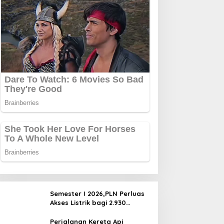
Semester I 2026,PLN Perluas
Akses Listrik bagi 2.930
Pelanggan di 210 Lokasi se-
Jawa Barat
Perjalanan Kereta Api