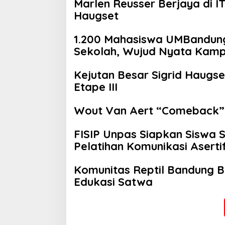
Marlen Reusser Berjaya di I
Haugset
1.200 Mahasiswa UMBandung 
Sekolah, Wujud Nyata Kam
Menyelamatkan Generasi
Kejutan Besar Sigrid Haugs
Etape III
Wout Van Aert “Comeback” 
FISIP Unpas Siapkan Siswa 
Pelatihan Komunikasi Aserti
Komunitas Reptil Bandung 
Edukasi Satwa