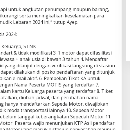
api untuk angkutan penumpang maupun barang,
 dikurangi serta meningkatkan keselamatan para
dik Lebaran 2024 ini,” tutup Ayep.
is 2024:
u Keluarga, STNK
dart & tidak modifikasi 3. 1 motor dapat difasilitasi
ewasa + anak usia di bawah 3 tahun 4. Mendaftar
d yang dilanjut dengan verifikasi langsung di stasiun
 dapat dilakukan di posko pendaftaran yang ditunjuk
an e-mail aktif. 6. Pembelian Tiket KA untuk
engan Nama Peserta MOTIS yang terdaftar 7.
am kartu Keluarga peserta yang terdaftar 8. Tiket
dibatalkan, diubah jadwal, dan perubahan nama
ng hanya mendaftarkan Sepeda Motor, diwajibkan
ik moda transportasi lainnya 10. Sepeda Motor
 sebelum tanggal keberangkatan Sepedah Motor 11.
otor, Peserta wajib menunjukan KTP Asli pendaftar
peda Motor yang masuk distasiun penyerahan maupun