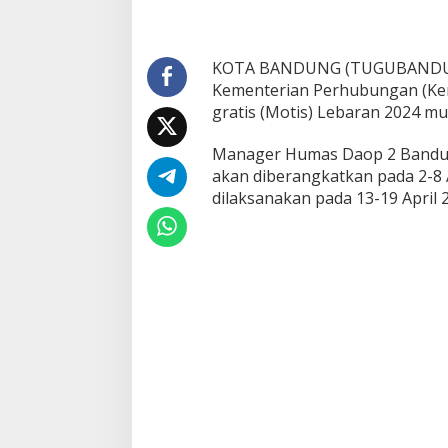
d
u
n
g
KOTA BANDUNG (TUGUBANDUNG.I
D
Kementerian Perhubungan (K
u
gratis (Motis) Lebaran 2024 mul
k
u
Manager Humas Daop 2 Bandun
n
g
akan diberangkatkan pada 2-8 
P
dilaksanakan pada 13-19 April 
r
o
g
r
a
m
M
o
t
i
s
K
e
m