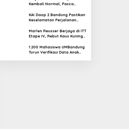
Kembali Normal, Pasca
Gempa
KAI Daop 2 Bandung Pastikan
Keselamatan Perjalanan
Kereta Api Pasca Gempa
Pangandaran, Pemeriksaan
Marlen Reusser Berjaya di ITT
Jalur Masih Berlangsung
Etape IV, Rebut Kaus Kuning
dari Haugset
1.200 Mahasiswa UMBandung
Turun Verifikasi Data Anak
Tidak Sekolah, Wujud Nyata
Kampus Membantu Jawa
Barat Menyelamatkan
Generasi