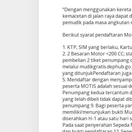
“Dengan menggunakan kereta 
kemacetan di jalan raya dapat
pemudik pada masa angkutan mu
Berikut syarat pendaftaran Mot
1. KTP, SIM yang berlaku, Kart
2. 2 Besaran Motor <200 CC; stan
pembelian 2 tiket penumpang d
melalui mudikgratis.dephub.go.i
yang ditunjukPendaftaran juga
5. Mendaftar dengan menyampaik
peserta MOTIS adalah sesuai d
Penumpang kedua tercantum dal
yang telah dibeli tidak dapat 
penumpang 9. Bagi peserta ya
memiliki/menunjukan bukti Mud
diserahkan H-1 atau satu hari
Pada saat penyerahan Sepeda M
dan bukti pendaftaran 12. Se