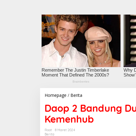
Homepage
/
Berita
D
a
Daop 2 Bandung Du
o
p
Kemenhub
2
B
a
Root
8 Maret 2024
n
Berita