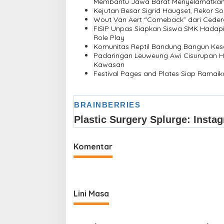
s
Membantu Jawa Barat Menyelamatkan
Kejutan Besar Sigrid Haugset, Rekor So
i
Wout Van Aert “Comeback” dari Ceder
FISIP Unpas Siapkan Siswa SMK Hadapi 
p
Role Play
o
Komunitas Reptil Bandung Bangun Ke
Padaringan Leuweung Awi Cisurupan H
s
Kawasan
Festival Pages and Plates Siap Ramai
Komentar
Lini Masa