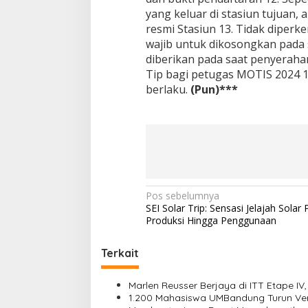
yang keluar di stasiun tujuan, 
resmi Stasiun 13. Tidak diper
wajib untuk dikosongkan pada 
diberikan pada saat penyerah
Tip bagi petugas MOTIS 2024 1
berlaku.
(Pun)***
N
Pos sebelumnya
SEI Solar Trip: Sensasi Jelajah Solar 
a
Produksi Hingga Penggunaan
v
i
Terkait
g
Marlen Reusser Berjaya di ITT Etape IV
a
1.200 Mahasiswa UMBandung Turun Ver