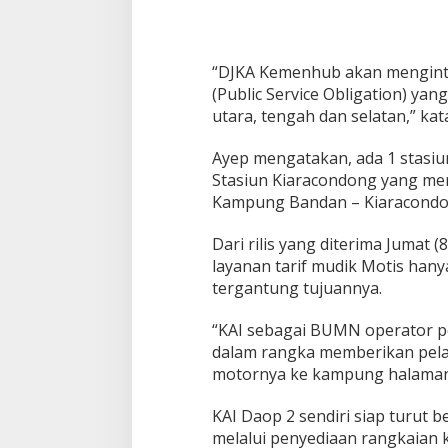
e
n
h
u
“DJKA Kemenhub akan mengint
b
(Public Service Obligation) yang
utara, tengah dan selatan,” kat
Ayep mengatakan, ada 1 stasiu
Stasiun Kiaracondong yang mer
Kampung Bandan – Kiaracondo
Dari rilis yang diterima Jumat
layanan tarif mudik Motis han
tergantung tujuannya.
“KAI sebagai BUMN operator p
dalam rangka memberikan pel
motornya ke kampung halaman
KAI Daop 2 sendiri siap turut
melalui penyediaan rangkaian k