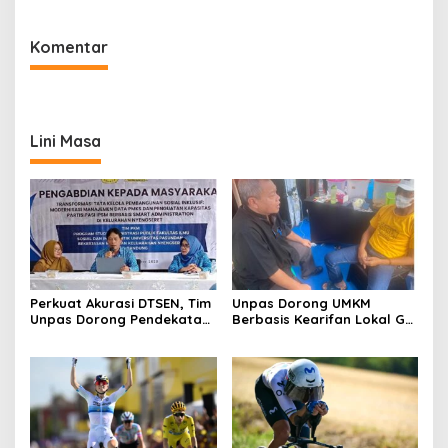
Komentar
Lini Masa
Perkuat Akurasi DTSEN, Tim
Unpas Dorong UMKM
Unpas Dorong Pendekatan
Berbasis Kearifan Lokal Go
Humanis dalam Verifikasi
Digital untuk Perkuat
Data Sosial
Ekonomi Desa