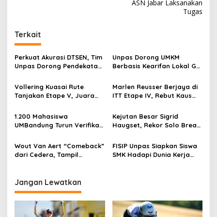
v
ASN Jabar Laksanakan
Tugas
i
g
Terkait
a
s
Perkuat Akurasi DTSEN, Tim
Unpas Dorong UMKM
Unpas Dorong Pendekatan
Berbasis Kearifan Lokal Go
i
Humanis dalam Verifikasi
Digital untuk Perkuat
p
Data Sosial
Ekonomi Desa
Vollering Kuasai Rute
Marlen Reusser Berjaya di
Tanjakan Etape V, Juara
ITT Etape IV, Rebut Kaus
o
2025 Pauline Mengakui
Kuning dari Haugset
s
Peluangnya Sirna
1.200 Mahasiswa
Kejutan Besar Sigrid
UMBandung Turun Verifikasi
Haugset, Rekor Solo Break
Data Anak Tidak Sekolah,
85 Km pada Etape III
Wujud Nyata Kampus
Wout Van Aert “Comeback”
FISIP Unpas Siapkan Siswa
Membantu Jawa Barat
dari Cedera, Tampil
SMK Hadapi Dunia Kerja
Menyelamatkan Generasi
Sebagai Juara
Lewat Pelatihan Komunikasi
Asertif Berbasis Role Play
Jangan Lewatkan