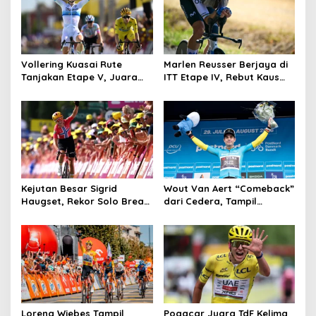
Vollering Kuasai Rute
Marlen Reusser Berjaya di
Tanjakan Etape V, Juara
ITT Etape IV, Rebut Kaus
2025 Pauline Mengakui
Kuning dari Haugset
Peluangnya Sirna
Kejutan Besar Sigrid
Wout Van Aert “Comeback”
Haugset, Rekor Solo Break
dari Cedera, Tampil
85 Km pada Etape III
Sebagai Juara
Lorena Wiebes Tampil
Pogacar Juara TdF Kelima