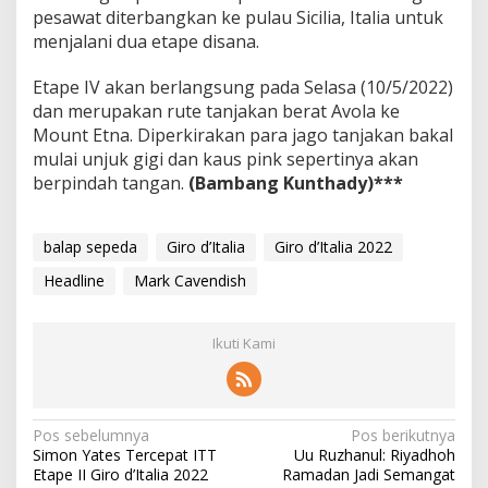
pesawat diterbangkan ke pulau Sicilia, Italia untuk
menjalani dua etape disana.
Etape IV akan berlangsung pada Selasa (10/5/2022)
dan merupakan rute tanjakan berat Avola ke
Mount Etna. Diperkirakan para jago tanjakan bakal
mulai unjuk gigi dan kaus pink sepertinya akan
berpindah tangan.
(Bambang Kunthady)***
balap sepeda
Giro d’Italia
Giro d’Italia 2022
Headline
Mark Cavendish
Ikuti Kami
N
Pos sebelumnya
Pos berikutnya
Simon Yates Tercepat ITT
Uu Ruzhanul: Riyadhoh
a
Etape II Giro d’Italia 2022
Ramadan Jadi Semangat