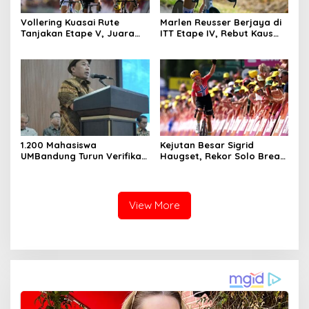
Vollering Kuasai Rute
Marlen Reusser Berjaya di
Tanjakan Etape V, Juara
ITT Etape IV, Rebut Kaus
2025 Pauline Mengakui
Kuning dari Haugset
Peluangnya Sirna
1.200 Mahasiswa
Kejutan Besar Sigrid
UMBandung Turun Verifikasi
Haugset, Rekor Solo Break
Data Anak Tidak Sekolah,
85 Km pada Etape III
Wujud Nyata Kampus
Membantu Jawa Barat
Menyelamatkan Generasi
View More