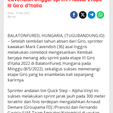
e
III Giro d’Italia
n
d
Root
9 Mei 2022
Berita
i
s
h
U
BALATONFURED, HUNGARIA, (TUGUBANDUNG.ID)
n
g
– Setelah sembilan tahun absen dari Giro, sprinter
g
kawakan Mark Cavendish (36) asal Inggris
u
melakukan
comeback
mengesankan. Kembali
l
berjaya menang adu sprint pada etape III Giro
S
d’Italia 2022 di Balatonfured, Hungaria pada
p
r
Minggu (8/5/2022), sekaligus sukses memenangi
i
etape Giro yang ke enambelas kali sepanjang
n
karirnya.
t
M
Sprinter andalan tim Quick Step – Alpha Vinyl ini
a
s
sukses melakukan sprint jarak jauh pada 300 meter
s
terakhir dan finis terdepan mengalahkan Arnaud
a
Demare (Groupama FDJ /Prancis) dan Fernando
l
Gaviria (UAE Team Emirates/Kolombia) di urutan