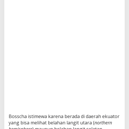
o
m
i
t
m
e
n
M
e
l
i
n
d
u
n
g
i
n
y
a
Bosscha istimewa karena berada di daerah ekuator
yang bisa melihat belahan langit utara (
northern