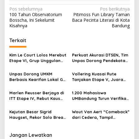
N
Pos sebelumnya
Pos berikutnya
100 Tahun Observatorium
Pitimoss Fun Library Taman
a
Bosscha, Ini Sekelumit
Baca Pecinta Literasi di Kota
v
Kisahnya
Bandung
i
Terkait
g
a
Kim Le Court Lolos Merebut
Perkuat Akurasi DTSEN, Tim
s
Etape VI, Grup Unggulan
Unpas Dorong Pendekatan
Bersiap Hadapi Etape VII
Humanis dalam Verifikasi
i
Penentu Juara
Data Sosial
Unpas Dorong UMKM
Vollering Kuasai Rute
p
Berbasis Kearifan Lokal Go
Tanjakan Etape V, Juara
Digital untuk Perkuat
2025 Pauline Mengakui
o
Ekonomi Desa
Peluangnya Sirna
Marlen Reusser Berjaya di
1.200 Mahasiswa
s
ITT Etape IV, Rebut Kaus
UMBandung Turun Verifikasi
Kuning dari Haugset
Data Anak Tidak Sekolah,
Wujud Nyata Kampus
Kejutan Besar Sigrid
Wout Van Aert “Comeback”
Membantu Jawa Barat
Haugset, Rekor Solo Break
dari Cedera, Tampil
Menyelamatkan Generasi
85 Km pada Etape III
Sebagai Juara
Jangan Lewatkan