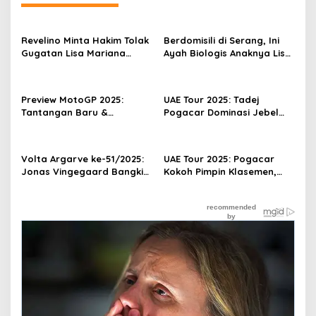
Revelino Minta Hakim Tolak
Berdomisili di Serang, Ini
Gugatan Lisa Mariana
Ayah Biologis Anaknya Lisa
terhadap Ridwan Kamil
Mariana!
Preview MotoGP 2025:
UAE Tour 2025: Tadej
Tantangan Baru &
Pogacar Dominasi Jebel
Persaingan Semakin Ketat
Haffet
Volta Argarve ke-51/2025:
UAE Tour 2025: Pogacar
Jonas Vingegaard Bangkit
Kokoh Pimpin Klasemen,
Menangi ITT, Sukses Juara
Merlier Menang Sprint
Umum
Etape V