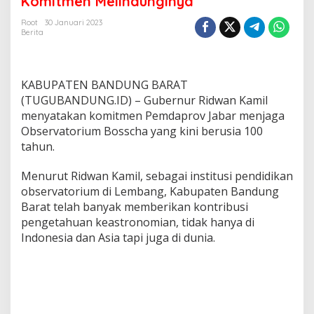
Komitmen Melindunginya
a
h
Root
30 Januari 2023
Berita
u
n
B
o
KABUPATEN BANDUNG BARAT
s
s
(TUGUBANDUNG.ID) – Gubernur Ridwan Kamil
c
menyatakan komitmen Pemdaprov Jabar menjaga
h
Observatorium Bosscha yang kini berusia 100
a
tahun.
,
P
e
Menurut Ridwan Kamil, sebagai institusi pendidikan
m
observatorium di Lembang, Kabupaten Bandung
p
Barat telah banyak memberikan kontribusi
r
pengetahuan keastronomian, tidak hanya di
o
Indonesia dan Asia tapi juga di dunia.
v
J
a
b
a
r
K