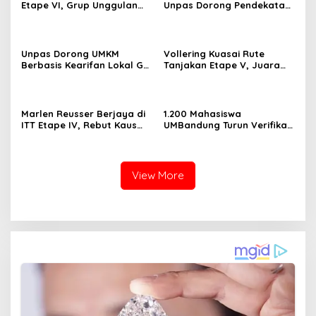
Etape VI, Grup Unggulan
Unpas Dorong Pendekatan
Bersiap Hadapi Etape VII
Humanis dalam Verifikasi
Penentu Juara
Data Sosial
Unpas Dorong UMKM
Vollering Kuasai Rute
Berbasis Kearifan Lokal Go
Tanjakan Etape V, Juara
Digital untuk Perkuat
2025 Pauline Mengakui
Ekonomi Desa
Peluangnya Sirna
Marlen Reusser Berjaya di
1.200 Mahasiswa
ITT Etape IV, Rebut Kaus
UMBandung Turun Verifikasi
Kuning dari Haugset
Data Anak Tidak Sekolah,
Wujud Nyata Kampus
Membantu Jawa Barat
Menyelamatkan Generasi
View More