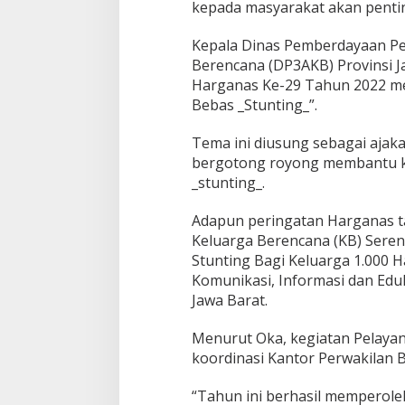
g
kepada masyarakat akan penting
a
Kepala Dinas Pemberdayaan P
Berencana (DP3AKB) Provinsi J
Harganas Ke-29 Tahun 2022 me
Bebas _Stunting_”.
Tema ini diusung sebagai ajak
bergotong royong membantu kel
_stunting_.
Adapun peringatan Harganas t
Keluarga Berencana (KB) Seren
Stunting Bagi Keluarga 1.000 H
Komunikasi, Informasi dan Eduk
Jawa Barat.
Menurut Oka, kegiatan Pelayan
koordinasi Kantor Perwakilan 
“Tahun ini berhasil memperole