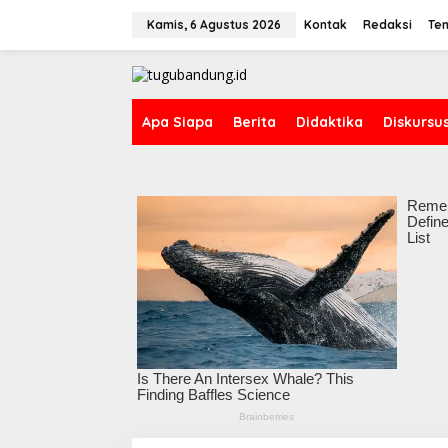
L
e
Kamis, 6 Agustus 2026
Kontak
Redaksi
Te
w
a
t
i
k
Apa Siapa
Berita
Didaktika
Diskursu
e
k
o
n
t
e
n