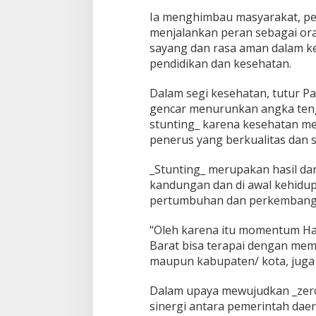
k
Ia menghimbau masyarakat, pe
o
menjalankan peran sebagai or
k
sayang dan rasa aman dalam ke
o
pendidikan dan kesehatan.
h
H
a
Dalam segi kesehatan, tutur Pa
k
gencar menurunkan angka tengke
i
stunting_ karena kesehatan me
k
penerus yang berkualitas dan s
a
t
S
_Stunting_ merupakan hasil dar
e
kandungan dan di awal kehidup
b
pertumbuhan dan perkembanga
u
a
h
“Oleh karena itu momentum Harg
K
Barat bisa terapai dengan mem
e
maupun kabupaten/ kota, juga d
l
u
Dalam upaya mewujudkan _zero
a
r
sinergi antara pemerintah daer