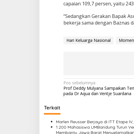
capaian 109,7 persen, yaitu 243
“Sedangkan Gerakan Bapak Asuh
bekerja sama dengan Baznas da
Hari Keluarga Nasional
Momen
N
Pos sebelumnya
Prof Deddy Mulyana Sampaikan Ter
a
pada Dr Aqua dan Ventje Suardana
v
i
Terkait
g
Marlen Reusser Berjaya di ITT Etape IV
a
1.200 Mahasiswa UMBandung Turun Ver
Membantu Jawa Barat Menyelamatkan