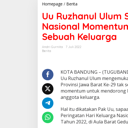
Homepage
/
Berita
U
u
Uu Ruzhanul Ulum S
R
u
Nasional Momentum
z
h
Sebuah Keluarga
a
n
u
Andri Gurnita
7 Juli 2022
l
Berita
U
l
u
m
KOTA BANDUNG – (TUGUBANDUN
S
Uu Ruzhanul Ulum mengemukaka
e
Provinsi Jawa Barat Ke-29 tak
b
momentum untuk mendorong hu
u
t
anggota keluarga.
H
a
Hal itu dikatakan Pak Uu, sap
r
Peringatan Hari Keluarga Nasio
i
Tahun 2022, di Aula Barat Gedu
K
e