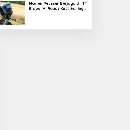
Pangandaran, Pemeriksaan
Marlen Reusser Berjaya di ITT
Jalur Masih Berlangsung
Etape IV, Rebut Kaus Kuning
dari Haugset