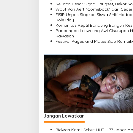
s
Kejutan Besar Sigrid Haugset, Rekor So
i
Wout Van Aert “Comeback” dari Ceder
FISIP Unpas Siapkan Siswa SMK Hadapi 
p
Role Play
o
Komunitas Reptil Bandung Bangun Ke
Padaringan Leuweung Awi Cisurupan H
s
Kawasan
Festival Pages and Plates Siap Ramai
Jangan Lewatkan
Ridwan Kamil Sebut HUT – 77 Jabar M