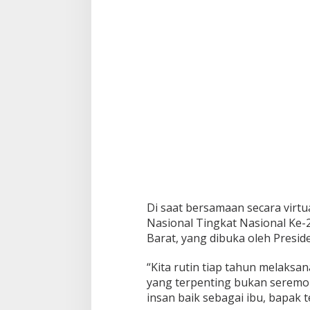
l
u
a
r
g
a
N
a
s
i
o
n
a
l
M
o
Di saat bersamaan secara virtu
m
Nasional Tingkat Nasional Ke-2
e
n
Barat, yang dibuka oleh Presid
t
u
“Kita rutin tiap tahun melaksan
m
yang terpenting bukan seremon
P
insan baik sebagai ibu, bapak 
e
r