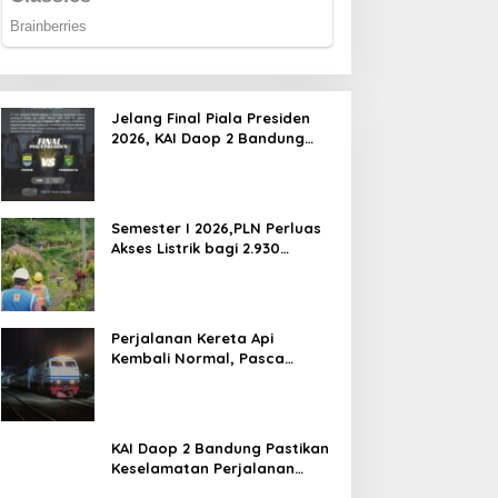
Jelang Final Piala Presiden
2026, KAI Daop 2 Bandung
Imbau Pelanggan Datang
Lebih Awal ke Stasiun
Semester I 2026,PLN Perluas
Akses Listrik bagi 2.930
Pelanggan di 210 Lokasi se-
Jawa Barat
Perjalanan Kereta Api
Kembali Normal, Pasca
Gempa
KAI Daop 2 Bandung Pastikan
Keselamatan Perjalanan
Kereta Api Pasca Gempa