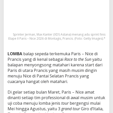
a
m
p
u
a
n
Sprinter Jerman, Max Kanter (XDS Astana) menang adu sprint finis
Etape II Paris – Nice 2026 di Montagis, Prancis. (Foto: Getty Images).*
LOMBA
balap sepeda terkemuka Paris – Nice di
Prancis yang di kenal sebagai
Race to the Sun
yaitu
balapan menyongsong matahari karena start dari
Paris di utara Prancis yang masih musim dingin
menuju Nice di Pantai Selatan Prancis yang
cuacanya hangat oleh matahari.
Di gelar setiap bulan Maret, Paris – Nice amat
dinanti setiap tim professional di awal musim untuk
uji coba menuju lomba jenis
tour
bergengsi mulai
Mei hingga Agustus, yaitu 3
grand tour
Giro d’Italia,