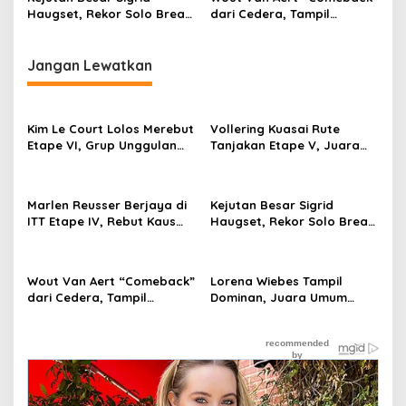
Membantu Jawa Barat
Haugset, Rekor Solo Break
dari Cedera, Tampil
Menyelamatkan Generasi
85 Km pada Etape III
Sebagai Juara
Jangan Lewatkan
Kim Le Court Lolos Merebut
Vollering Kuasai Rute
Etape VI, Grup Unggulan
Tanjakan Etape V, Juara
Bersiap Hadapi Etape VII
2025 Pauline Mengakui
Penentu Juara
Peluangnya Sirna
Marlen Reusser Berjaya di
Kejutan Besar Sigrid
ITT Etape IV, Rebut Kaus
Haugset, Rekor Solo Break
Kuning dari Haugset
85 Km pada Etape III
Wout Van Aert “Comeback”
Lorena Wiebes Tampil
dari Cedera, Tampil
Dominan, Juara Umum
Sebagai Juara
“Hattrick“ Kuasai 3 Etape