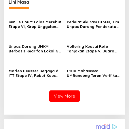
Lini Masa
Kim Le Court Lolos Merebut
Perkuat Akurasi DTSEN, Tim
Etape VI, Grup Unggulan
Unpas Dorong Pendekatan
Bersiap Hadapi Etape VII
Humanis dalam Verifikasi
Penentu Juara
Data Sosial
Unpas Dorong UMKM
Vollering Kuasai Rute
Berbasis Kearifan Lokal Go
Tanjakan Etape V, Juara
Digital untuk Perkuat
2025 Pauline Mengakui
Ekonomi Desa
Peluangnya Sirna
Marlen Reusser Berjaya di
1.200 Mahasiswa
ITT Etape IV, Rebut Kaus
UMBandung Turun Verifikasi
Kuning dari Haugset
Data Anak Tidak Sekolah,
Wujud Nyata Kampus
Membantu Jawa Barat
Menyelamatkan Generasi
View More