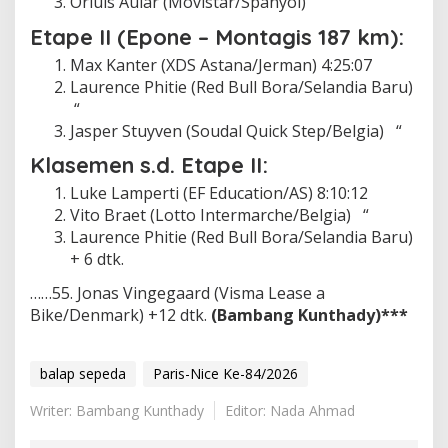
Orluis Aular (Movistar/Spanyol) “
Etape II (Epone – Montagis 187 km):
Max Kanter (XDS Astana/Jerman) 4:25:07
Laurence Phitie (Red Bull Bora/Selandia Baru)
“
Jasper Stuyven (Soudal Quick Step/Belgia) “
Klasemen s.d. Etape II:
Luke Lamperti (EF Education/AS) 8:10:12
Vito Braet (Lotto Intermarche/Belgia) “
Laurence Phitie (Red Bull Bora/Selandia Baru)
+ 6 dtk.
……55. Jonas Vingegaard (Visma Lease a
Bike/Denmark) +12 dtk.
(Bambang Kunthady)***
balap sepeda
Paris-Nice Ke-84/2026
Writer: Bambang Kunthady
Editor: Nada Ahmad