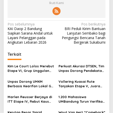
Ikuti Kami
N
Pos sebelumnya
Pos berikutnya
KAI Daop 2 Bandung
BRI Peduli Kirim Bantuan
a
Siapkan Sarana Andal untuk
Lanjutan Sembako bagi
v
Layani Pelanggan pada
Pengungsi Bencana Tanah
Angkutan Lebaran 2026
Bergerak Sukabumi
i
g
Terkait
a
s
Kim Le Court Lolos Merebut
Perkuat Akurasi DTSEN, Tim
Etape VI, Grup Unggulan
Unpas Dorong Pendekatan
i
Bersiap Hadapi Etape VII
Humanis dalam Verifikasi
p
Penentu Juara
Data Sosial
Unpas Dorong UMKM
Vollering Kuasai Rute
Berbasis Kearifan Lokal Go
Tanjakan Etape V, Juara
o
Digital untuk Perkuat
2025 Pauline Mengakui
s
Ekonomi Desa
Peluangnya Sirna
Marlen Reusser Berjaya di
1.200 Mahasiswa
ITT Etape IV, Rebut Kaus
UMBandung Turun Verifikasi
Kuning dari Haugset
Data Anak Tidak Sekolah,
Wujud Nyata Kampus
Kejutan Besar Sigrid
Wout Van Aert “Comeback”