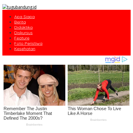
Apa Siapa
Berita
Didaktika
Diskursus
Feature
Foto Peristiwa
Kesehatan