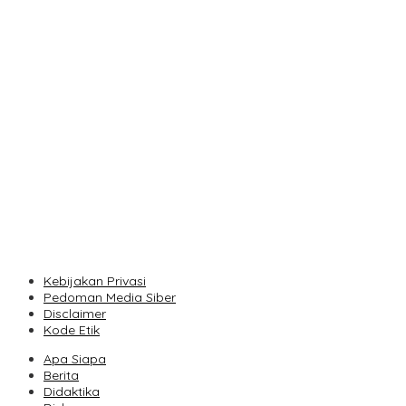
Bandung Game Demo Day 2026 Jadi Panggung Kreativitas
Pengembang Gim Lokal
PT Len Industri Perkuat Rekayasa Sistem untuk Mendukung
Kendaraan Listrik Nasional
Pemkot Bandung Dukung Operasi Terpadu Polda Jabar
Berantas Kejahatan Jalanan
Konektivitas Udara Bandung Menguat, Pesawat Jet Kembali
Layani Husein Sastranegara
Kim Le Court Lolos Merebut Etape VI, Grup Unggulan Bersiap
Hadapi Etape VII Penentu Juara
Kebijakan Privasi
Pedoman Media Siber
Disclaimer
Kode Etik
Apa Siapa
Berita
Didaktika