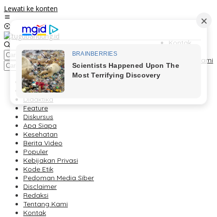
Lewati ke konten
Kontak
Redaksi
Tentang Kami
Berita
Foto Peristiwa
Didaktika
Feature
Diskursus
Apa Siapa
Kesehatan
Berita Video
Populer
Kebijakan Privasi
Kode Etik
Pedoman Media Siber
Disclaimer
Redaksi
Tentang Kami
Kontak