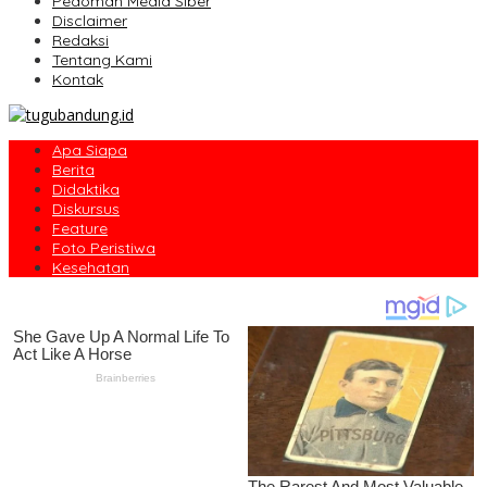
Pedoman Media Siber
Disclaimer
Redaksi
Tentang Kami
Kontak
Apa Siapa
Berita
Didaktika
Diskursus
Feature
Foto Peristiwa
Kesehatan