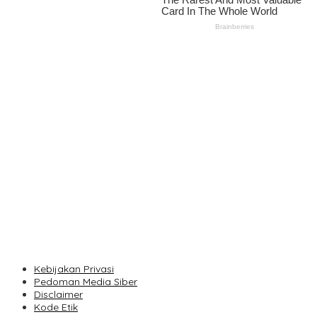
Marlen Reusser Berjaya di ITT Etape IV, Rebut Kaus Kuning dari
Haugset
1.200 Mahasiswa UMBandung Turun Verifikasi Data Anak Tidak
Sekolah, Wujud Nyata Kampus Membantu Jawa Barat
Menyelamatkan Generasi
ITB Terima 8.945 Mahasiswa Baru, Rektor: Jadilah Generasi yang
Bermanfaat Bagi Zaman
Kejutan Besar Sigrid Haugset, Rekor Solo Break 85 Km pada
Etape III
Tak Hanya Proses Hukum, Pemkot Bandung Periksa Perizinan
Usaha Terkait Penebangan Pohon di Jalan Riau
Kebijakan Privasi
Pedoman Media Siber
Disclaimer
Kode Etik