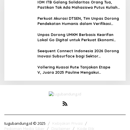
IOM ITB Galang Solidaritas Orang Tua,
Pastikan Tak Ada Mahasiswa Putus Kuliah
karena Kendala Ekonomi
Perkuat Akurasi DTSEN, Tim Unpas Dorong
Pendekatan Humanis dalam Verifikasi
Data Sosial
Unpas Dorong UMKM Berbasis Kearifan
Lokal Go Digital untuk Perkuat Ekonomi
Desa
Seequent Connect Indonesia 2026 Dorong
Inovasi Subsurface bagi Sektor
Pertambangan, Energi, dan Infrastruktur
Vollering Kuasai Rute Tanjakan Etape
V, Juara 2025 Pauline Mengakui
Peluangnya Sirna
tugubandung.id © 2025
Kebijakan Privasi
Pedoman Media Siber
Disclaimer
Kode Etik