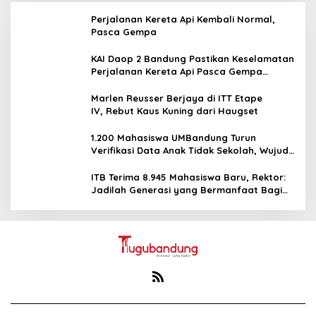
Perjalanan Kereta Api Kembali Normal,
Pasca Gempa
KAI Daop 2 Bandung Pastikan Keselamatan
Perjalanan Kereta Api Pasca Gempa
Pangandaran, Pemeriksaan Jalur Masih
Berlangsung
Marlen Reusser Berjaya di ITT Etape
IV, Rebut Kaus Kuning dari Haugset
1.200 Mahasiswa UMBandung Turun
Verifikasi Data Anak Tidak Sekolah, Wujud
Nyata Kampus Membantu Jawa Barat
Menyelamatkan Generasi
ITB Terima 8.945 Mahasiswa Baru, Rektor:
Jadilah Generasi yang Bermanfaat Bagi
Zaman