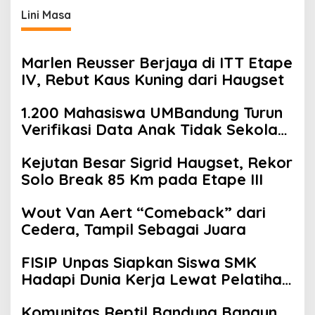
Lini Masa
Marlen Reusser Berjaya di ITT Etape
IV, Rebut Kaus Kuning dari Haugset
1.200 Mahasiswa UMBandung Turun
Verifikasi Data Anak Tidak Sekolah,
Wujud Nyata Kampus Membantu
Kejutan Besar Sigrid Haugset, Rekor
Jawa Barat Menyelamatkan
Solo Break 85 Km pada Etape III
Generasi
Wout Van Aert “Comeback” dari
Cedera, Tampil Sebagai Juara
FISIP Unpas Siapkan Siswa SMK
Hadapi Dunia Kerja Lewat Pelatihan
Komunikasi Asertif Berbasis Role
Komunitas Reptil Bandung Bangun
Play