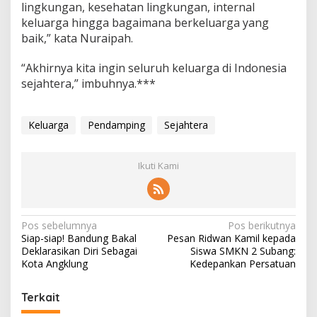
lingkungan, kesehatan lingkungan, internal
keluarga hingga bagaimana berkeluarga yang
baik,” kata Nuraipah.
“Akhirnya kita ingin seluruh keluarga di Indonesia
sejahtera,” imbuhnya.***
Keluarga
Pendamping
Sejahtera
Ikuti Kami
N
Pos sebelumnya
Pos berikutnya
Siap-siap! Bandung Bakal
Pesan Ridwan Kamil kepada
a
Deklarasikan Diri Sebagai
Siswa SMKN 2 Subang:
v
Kota Angklung
Kedepankan Persatuan
i
Terkait
g