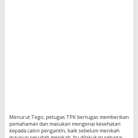
a
n
g
u
n
K
e
l
u
a
r
g
a
S
e
j
a
h
t
e
r
Menurut Tego, petugas TPK bertugas memberikan
a
pemahaman dan masukan mengenai kesehatan
kepada calon pengantin, baik sebelum menikah
maupun sesudah menikah. Itu dilakukan sebagai