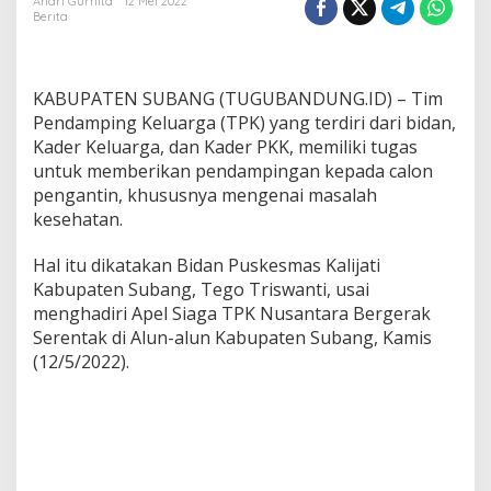
n
Andri Gurnita
12 Mei 2022
Berita
d
a
m
p
KABUPATEN SUBANG (TUGUBANDUNG.ID) – Tim
i
n
Pendamping Keluarga (TPK) yang terdiri dari bidan,
g
Kader Keluarga, dan Kader PKK, memiliki tugas
K
untuk memberikan pendampingan kepada calon
e
pengantin, khususnya mengenai masalah
l
kesehatan.
u
a
r
Hal itu dikatakan Bidan Puskesmas Kalijati
g
Kabupaten Subang, Tego Triswanti, usai
a
menghadiri Apel Siaga TPK Nusantara Bergerak
B
Serentak di Alun-alun Kabupaten Subang, Kamis
e
r
(12/5/2022).
g
e
r
a
k
B