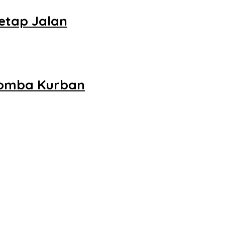
etap Jalan
Domba Kurban