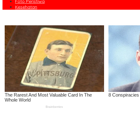
Foto Peristiwa
Kesehatan
IOM ITB Galang Solidaritas Orang Tua, Pastikan Tak Ada Mahasis
Perkuat Akurasi DTSEN, Tim Unpas Dorong Pendekatan Humanis da