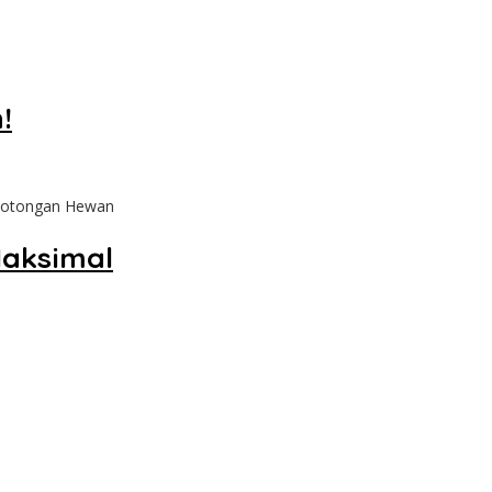
!
motongan Hewan
Maksimal