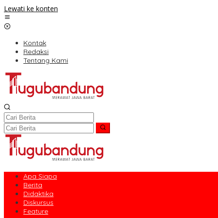
Lewati ke konten
Kontak
Redaksi
Tentang Kami
Apa Siapa
Berita
Didaktika
Diskursus
Feature