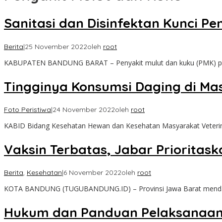
Sanitasi dan Disinfektan Kunci 
Berita
|
25 November 2022
oleh
root
KABUPATEN BANDUNG BARAT – Penyakit mulut dan kuku (PMK) p
Tingginya Konsumsi Daging di Ma
Foto Peristiwa
|
24 November 2022
oleh
root
KABID Bidang Kesehatan Hewan dan Kesehatan Masyarakat Veteri
Vaksin Terbatas, Jabar Prioritask
Berita
,
Kesehatan
|
6 November 2022
oleh
root
KOTA BANDUNG (TUGUBANDUNG.ID) – Provinsi Jawa Barat mendap
Hukum dan Panduan Pelaksanaan