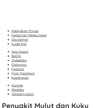
Unpas Dorong UMKM Berbasis Kearifan Lokal Go Digital untuk Pe
Seequent Connect Indonesia 2026 Dorong Inovasi Subsurface bagi 
Vollering Kuasai Rute Tanjakan Etape V, Juara 2025 Pauline Meng
Kebijakan Privasi
Pedoman Media Siber
Disclaimer
Kode Etik
Apa Siapa
Berita
Didaktika
Diskursus
Feature
Foto Peristiwa
Kesehatan
Kontak
Redaksi
Tentang Kami
Penyakit Mulut dan Kuku