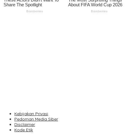
Semester I 2026,PLN Perluas Akses Listrik bagi 2.930 Pelanggan
di 210 Lokasi se-Jawa Barat
Perjalanan Kereta Api Kembali Normal, Pasca Gempa
KAI Daop 2 Bandung Pastikan Keselamatan Perjalanan Kereta
Api Pasca Gempa Pangandaran, Pemeriksaan Jalur Masih
Berlangsung
Marlen Reusser Berjaya di ITT Etape IV, Rebut Kaus Kuning dari
Haugset
1.200 Mahasiswa UMBandung Turun Verifikasi Data Anak Tidak
Sekolah, Wujud Nyata Kampus Membantu Jawa Barat
Menyelamatkan Generasi
Kebijakan Privasi
Pedoman Media Siber
Disclaimer
Kode Etik