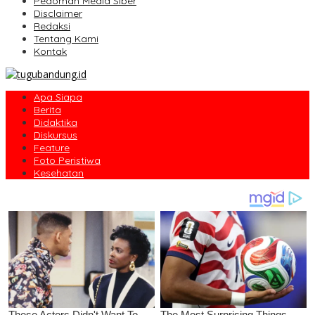
Pedoman Media Siber
Disclaimer
Redaksi
Tentang Kami
Kontak
Apa Siapa
Berita
Didaktika
Diskursus
Feature
Foto Peristiwa
Kesehatan