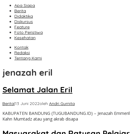
Apa Siapa
Berita
Didaktika
Diskursus
Feature
Foto Peristiwa
Kesehatan
Kontak
Redaksi
Tentang Kami
jenazah eril
Selamat Jalan Eril
Berita
|
13 Juni 2022
oleh
Andri Gurnita
KABUPATEN BANDUNG (TUGUBANDUNG.ID) – Jenazah Emmeril
Kahn Mumtadz atau yang akrab disapa
Masyarakat dan Ratusan Pelajar