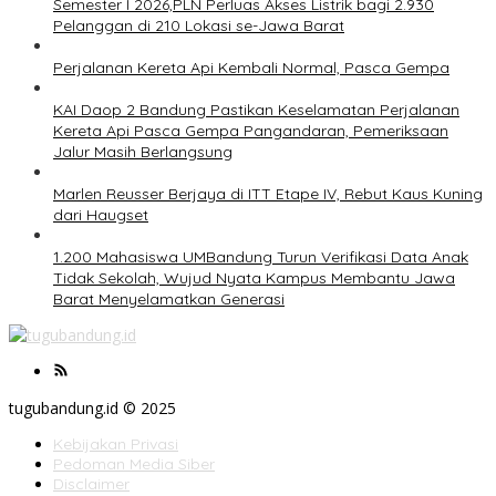
Semester I 2026,PLN Perluas Akses Listrik bagi 2.930
Pelanggan di 210 Lokasi se-Jawa Barat
Perjalanan Kereta Api Kembali Normal, Pasca Gempa
KAI Daop 2 Bandung Pastikan Keselamatan Perjalanan
Kereta Api Pasca Gempa Pangandaran, Pemeriksaan
Jalur Masih Berlangsung
Marlen Reusser Berjaya di ITT Etape IV, Rebut Kaus Kuning
dari Haugset
1.200 Mahasiswa UMBandung Turun Verifikasi Data Anak
Tidak Sekolah, Wujud Nyata Kampus Membantu Jawa
Barat Menyelamatkan Generasi
tugubandung.id © 2025
Kebijakan Privasi
Pedoman Media Siber
Disclaimer