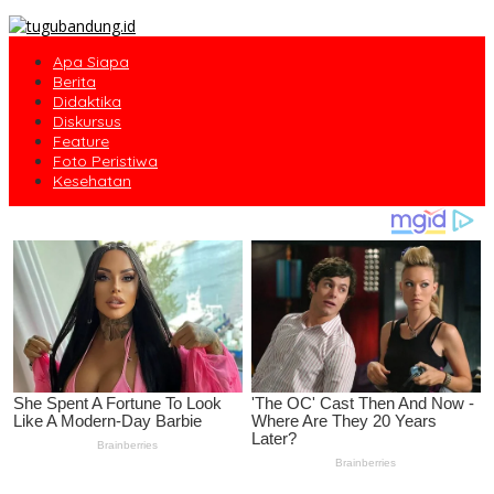
Apa Siapa
Berita
Didaktika
Diskursus
Feature
Foto Peristiwa
Kesehatan