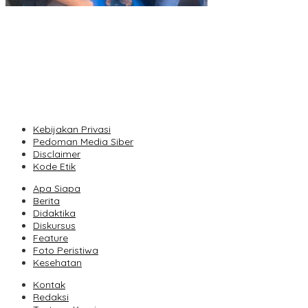
Unpas Dorong UMKM Berbasis Kearifan Lokal Go Digital untuk
Perkuat Ekonomi Desa
Seequent Connect Indonesia 2026 Dorong Inovasi Subsurface
bagi Sektor Pertambangan, Energi, dan Infrastruktur
Vollering Kuasai Rute Tanjakan Etape V, Juara 2025 Pauline
Mengakui Peluangnya Sirna
Kebijakan Privasi
Pedoman Media Siber
Disclaimer
Kode Etik
Apa Siapa
Berita
Didaktika
Diskursus
Feature
Foto Peristiwa
Kesehatan
Kontak
Redaksi