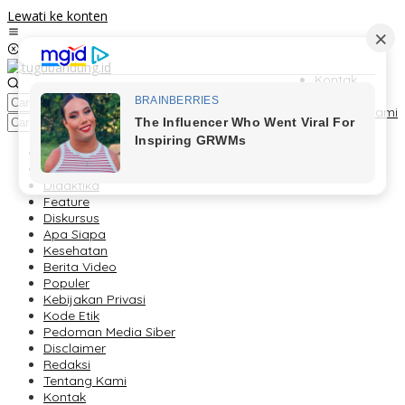
Lewati ke konten
Kontak
Redaksi
Tentang Kami
Berita
Foto Peristiwa
Didaktika
Feature
Diskursus
Apa Siapa
Kesehatan
Berita Video
Populer
Kebijakan Privasi
Kode Etik
Pedoman Media Siber
Disclaimer
Redaksi
Tentang Kami
Kontak