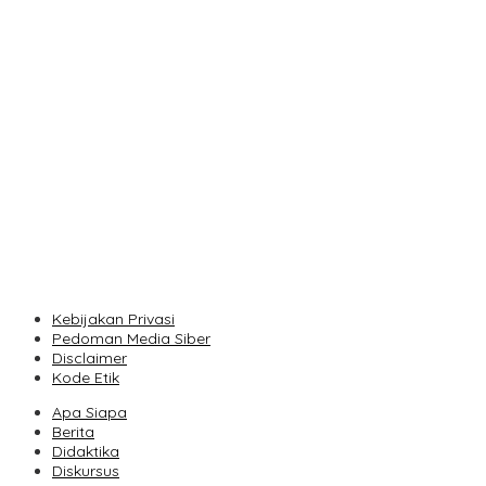
Bandung Game Demo Day 2026 Jadi Panggung Kreativitas
Pengembang Gim Lokal
PT Len Industri Perkuat Rekayasa Sistem untuk Mendukung
Kendaraan Listrik Nasional
Pemkot Bandung Dukung Operasi Terpadu Polda Jabar
Berantas Kejahatan Jalanan
Konektivitas Udara Bandung Menguat, Pesawat Jet Kembali
Layani Husein Sastranegara
Kim Le Court Lolos Merebut Etape VI, Grup Unggulan Bersiap
Hadapi Etape VII Penentu Juara
Kebijakan Privasi
Pedoman Media Siber
Disclaimer
Kode Etik
Apa Siapa
Berita
Didaktika
Diskursus