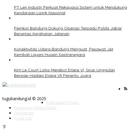
PT Len Industri Perkuat Rekayasa Sistem untuk Mendukung
Kendaraan Listrik Nasional
Pemkot Bandung Dukung Operasi Terpadu Polda Jabar
Berantas Kejahatan Jalanan
Konektivitas Udara Bandung Menguat, Pesawat Jet
Kembali Layani Husein Sastranegara
Kim Le Court Lolos Merebut Etape VI, Grup Unggulan
Bersiap Hadapi Etape VII Penentu Juara
tugubandung.id © 2025
Kebijakan Privasi
Pedoman Media Siber
Disclaimer
Kode Etik