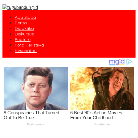
Apa Siapa
Berita
Didaktika
Diskursus
Feature
Foto Peristiwa
Kesehatan