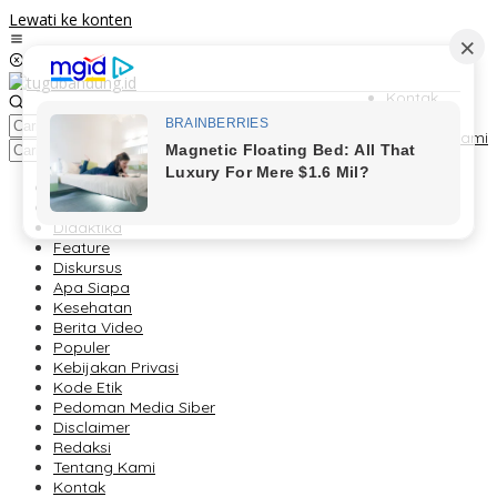
Lewati ke konten
Kontak
Redaksi
Tentang Kami
Berita
Foto Peristiwa
Didaktika
Feature
Diskursus
Apa Siapa
Kesehatan
Berita Video
Populer
Kebijakan Privasi
Kode Etik
Pedoman Media Siber
Disclaimer
Redaksi
Tentang Kami
Kontak