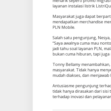
menarik seperti promo migrasi
i
layanan instalasi listrik ListriQu
J
a
Masyarakat juga dapat berparti
l
mendapatkan merchandise men
a
k
PLN Mobile.
H
a
Salah satu pengunjung, Nesy
r
“Saya awalnya cuma mau nonton
u
jadi tahu soal layanan PLN, ma
p
a
bukan cuma hiburan, tapi juga 
t
Tonny Bellamy menambahkan, “L
masyarakat. Tidak hanya menyed
mudah diakses, dan menjawab 
Antusiasme pengunjung terhad
tidak hanya dirasakan dari sisi 
terhadap inovasi dan pelayan