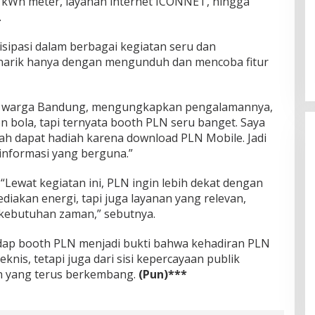
 kWh meter, layanan internet ICONNET, hingga
.
sipasi dalam berbagai kegiatan seru dan
arik hanya dengan mengunduh dan mencoba fitur
a, warga Bandung, mengungkapkan pengalamannya,
 bola, tapi ternyata booth PLN seru banget. Saya
lah dapat hadiah karena download PLN Mobile. Jadi
informasi yang berguna.”
ewat kegiatan ini, PLN ingin lebih dekat dengan
iakan energi, tapi juga layanan yang relevan,
kebutuhan zaman,” sebutnya.
ap booth PLN menjadi bukti bahwa kehadiran PLN
teknis, tetapi juga dari sisi kepercayaan publik
an yang terus berkembang.
(Pun)***