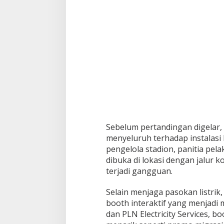
F
i
n
a
l
P
i
a
l
a
P
r
e
s
Sebelum pertandingan digelar,
i
menyeluruh terhadap instalasi l
d
pengelola stadion, panitia pel
e
dibuka di lokasi dengan jalur 
n
2
terjadi gangguan.
0
2
Selain menjaga pasokan listrik
5
booth interaktif yang menjad
d
dan PLN Electricity Services, 
i
S