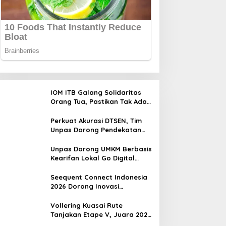
IOM ITB Galang Solidaritas
Orang Tua, Pastikan Tak Ada
Mahasiswa Putus Kuliah
karena Kendala Ekonomi
Perkuat Akurasi DTSEN, Tim
Unpas Dorong Pendekatan
Humanis dalam Verifikasi
Data Sosial
Unpas Dorong UMKM Berbasis
Kearifan Lokal Go Digital
untuk Perkuat Ekonomi Desa
Seequent Connect Indonesia
2026 Dorong Inovasi
Subsurface bagi Sektor
Pertambangan, Energi, dan
Vollering Kuasai Rute
Infrastruktur
Tanjakan Etape V, Juara 2025
Pauline Mengakui Peluangnya