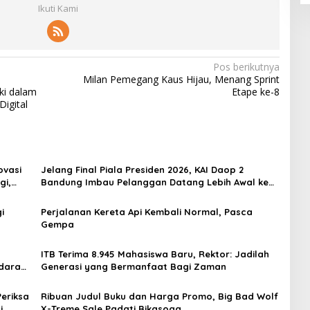
Ikuti Kami
Pos berikutnya
Milan Pemegang Kaus Hijau, Menang Sprint
ki dalam
Etape ke-8
igital
ovasi
Jelang Final Piala Presiden 2026, KAI Daop 2
gi,
Bandung Imbau Pelanggan Datang Lebih Awal ke
Stasiun
i
Perjalanan Kereta Api Kembali Normal, Pasca
Gempa
ITB Terima 8.945 Mahasiswa Baru, Rektor: Jadilah
daran,
Generasi yang Bermanfaat Bagi Zaman
eriksa
Ribuan Judul Buku dan Harga Promo, Big Bad Wolf
i
X-Treme Sale Padati Bikasoga