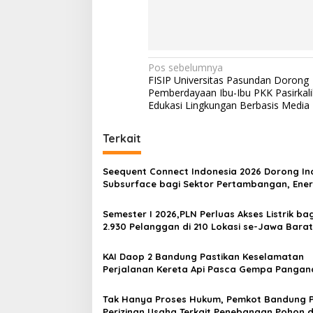
N
Pos sebelumnya
FISIP Universitas Pasundan Dorong
a
Pemberdayaan Ibu-Ibu PKK Pasirkali
v
Edukasi Lingkungan Berbasis Media D
i
Terkait
g
a
Seequent Connect Indonesia 2026 Dorong In
s
Subsurface bagi Sektor Pertambangan, Ener
dan Infrastruktur
i
Semester I 2026,PLN Perluas Akses Listrik bag
p
2.930 Pelanggan di 210 Lokasi se-Jawa Barat
o
KAI Daop 2 Bandung Pastikan Keselamatan
s
Perjalanan Kereta Api Pasca Gempa Pangan
Pemeriksaan Jalur Masih Berlangsung
Tak Hanya Proses Hukum, Pemkot Bandung P
Perizinan Usaha Terkait Penebangan Pohon d