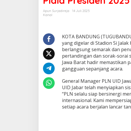
Piala Presiden 2025
k
s
Apun Surjadireja
14 Juli 2025
e
Kanal
s
K
a
w
KOTA BANDUNG (TUGUBANDUNG.ID
a
yang digelar di Stadion Si Jala
l
berlangsung semarak dan penu
K
pertandingan dan sorak-sorai s
e
Jawa Barat hadir memastikan pa
a
n
gangguan sepanjang acara.
d
a
General Manager PLN UID Jaw
l
UID Jabar telah menyiapkan sis
a
“PLN selalu siap bersinergi 
n
L
internasional. Kami mempersia
i
setiap acara berjalan lancar t
s
t
r
i
k