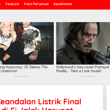
s
Feature
Foto Peristiwa
Kesehatan
andalan Listrik Final