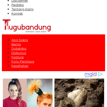
Disclaimer
Redaksi
Tentang Kami
Kontak
Apa Siapa
Berita
Didaktika
Diskursus
Feature
Foto Peristiwa
Kesehatan