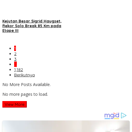
Kejutan Besar Sigrid Haugset,
Rekor Solo Break 85 Km pada
Etape III
1
2
3
…
1,182
Berikutnya
No More Posts Available.
No more pages to load.
View More