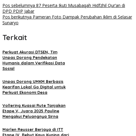
Pos sebelumnya
87 Peserta Ikuti Musabaqah Hidfzhil Qur’an di
DPD PDIP Jabar
Pos berikutnya
Pameran Foto Dampak Perubahan Iklim di Selasar
Sunaryo
Terkait
Perkuat Akurasi DTSEN, Tim
Unpas Dorong Pendekatan
Humanis dalam Verifikasi Data
Sosial
Unpas Dorong UMKM Berbasis
Kearifan Lokal Go Digital untuk
Perkuat Ekonomi Desa
Vollering Kuasai Rute Tanjakan
Etape V, Juara 2025 Pauline
Mengakui Peluangnya Sirna
Marlen Reusser Berjaya di ITT
Etape IV, Rebut Kaus Kuning dari