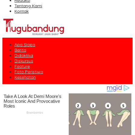
Redaksi
Tentang Kami
Kontak
Apa Siapa
Berita
Didaktika
Diskursus
Feature
Foto Peristiwa
Kesehatan