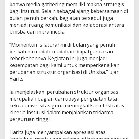
d
bahwa media gathering memiliki makna strategis
a
bagi institusi. Selain sebagai ajang kebersamaan di
n
bulan penuh berkah, kegiatan tersebut juga
P
e
menjadi ruang komunikasi dan kolaborasi antara
n
Unisba dan mitra media.
g
u
“Momentum silaturahmi di bulan yang penuh
a
berkah ini mudah-mudahan dilipatgandakan
t
a
keberkahannya. Kegiatan ini juga menjadi
n
kesempatan bagi kami untuk memperkenalkan
T
perubahan struktur organisasi di Unisba,” ujar
a
Harits.
t
a
K
Ia menjelaskan, perubahan struktur organisasi
e
merupakan bagian dari upaya penguatan tata
l
kelola universitas guna meningkatkan efektivitas
o
kinerja institusi dalam menjalankan tridarma
l
perguruan tinggi.
a
Harits juga menyampaikan apresiasi atas