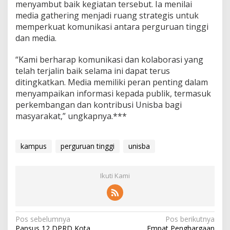
menyambut baik kegiatan tersebut. Ia menilai
media gathering menjadi ruang strategis untuk
memperkuat komunikasi antara perguruan tinggi
dan media.
“Kami berharap komunikasi dan kolaborasi yang
telah terjalin baik selama ini dapat terus
ditingkatkan. Media memiliki peran penting dalam
menyampaikan informasi kepada publik, termasuk
perkembangan dan kontribusi Unisba bagi
masyarakat,” ungkapnya.***
kampus
perguruan tinggi
unisba
Ikuti Kami
N
Pos sebelumnya
Pos berikutnya
Pansus 12 DPRD Kota
Empat Penghargaan