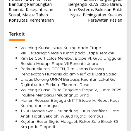
a
Bandung Rampungkan
Bergengsi KLAS 2026 Diraih,
v
Raperda Kesejahteraan
InterSystems Bukukan Bukti
Sosial, Masuk Tahap
Nyata Peningkatan Kualitas
i
Konsultasi Kementerian
Perawatan Pasien
g
Terkait
a
s
Vollering Kuasai Kaus Kuning pada Etape
i
VIII, Persaingan Masih Ketat pada Etape Terakhir
Kim Le Court Lolos Merebut Etape VI, Grup Unggulan
p
Bersiap Hadapi Etape VII Penentu Juara
o
Perkuat Akurasi DTSEN, Tim Unpas Dorong
Pendekatan Humanis dalam Verifikasi Data Sosial
s
Unpas Dorong UMKM Berbasis Kearifan Lokal Go
Digital untuk Perkuat Ekonomi Desa
Vollering Kuasai Rute Tanjakan Etape V, Juara 2025
Pauline Mengakui Peluangnya Sirna
Marlen Reusser Berjaya di ITT Etape IV, Rebut Kaus
Kuning dari Haugset
1.200 Mahasiswa UMBandung Turun Verifikasi Data
Anak Tidak Sekolah, Wujud Nyata Kampus
Membantu Jawa Barat Menyelamatkan Generasi
Kejutan Besar Sigrid Haugset, Rekor Solo Break 85
Km pada Etape III