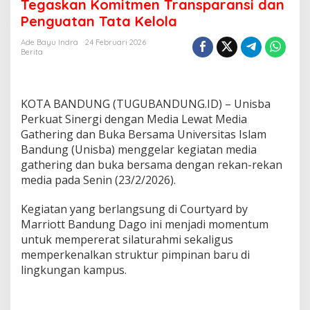
i
Tegaskan Komitmen Transparansi dan
a
Penguatan Tata Kelola
G
a
Ade Bayu Indra
24 Februari 2026
t
Berita
h
e
r
i
KOTA BANDUNG (TUGUBANDUNG.ID) – Unisba
n
Perkuat Sinergi dengan Media Lewat Media
g
Gathering dan Buka Bersama Universitas Islam
2
Bandung (Unisba) menggelar kegiatan media
0
2
gathering dan buka bersama dengan rekan-rekan
6
media pada Senin (23/2/2026).
,
U
Kegiatan yang berlangsung di Courtyard by
n
Marriott Bandung Dago ini menjadi momentum
i
s
untuk mempererat silaturahmi sekaligus
b
memperkenalkan struktur pimpinan baru di
a
lingkungan kampus.
T
e
g