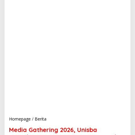
Homepage
/
Berita
M
e
Media Gathering 2026, Unisba
d