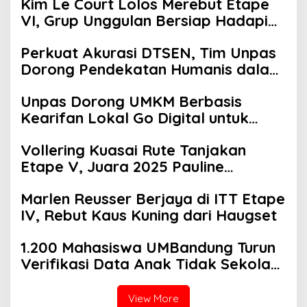
Kim Le Court Lolos Merebut Etape
VI, Grup Unggulan Bersiap Hadapi
Etape VII Penentu Juara
Perkuat Akurasi DTSEN, Tim Unpas
Dorong Pendekatan Humanis dalam
Verifikasi Data Sosial
Unpas Dorong UMKM Berbasis
Kearifan Lokal Go Digital untuk
Perkuat Ekonomi Desa
Vollering Kuasai Rute Tanjakan
Etape V, Juara 2025 Pauline
Mengakui Peluangnya Sirna
Marlen Reusser Berjaya di ITT Etape
IV, Rebut Kaus Kuning dari Haugset
1.200 Mahasiswa UMBandung Turun
Verifikasi Data Anak Tidak Sekolah,
Wujud Nyata Kampus Membantu
Jawa Barat Menyelamatkan
View More