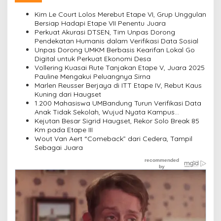
a
s
Kim Le Court Lolos Merebut Etape VI, Grup Unggulan
Bersiap Hadapi Etape VII Penentu Juara
i
Perkuat Akurasi DTSEN, Tim Unpas Dorong
Pendekatan Humanis dalam Verifikasi Data Sosial
p
Unpas Dorong UMKM Berbasis Kearifan Lokal Go
o
Digital untuk Perkuat Ekonomi Desa
Vollering Kuasai Rute Tanjakan Etape V, Juara 2025
s
Pauline Mengakui Peluangnya Sirna
Marlen Reusser Berjaya di ITT Etape IV, Rebut Kaus
Kuning dari Haugset
1.200 Mahasiswa UMBandung Turun Verifikasi Data
Anak Tidak Sekolah, Wujud Nyata Kampus
Membantu Jawa Barat Menyelamatkan Generasi
Kejutan Besar Sigrid Haugset, Rekor Solo Break 85
Km pada Etape III
Wout Van Aert “Comeback” dari Cedera, Tampil
Sebagai Juara