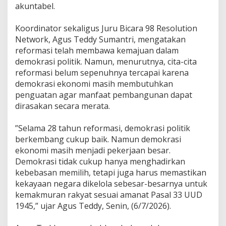
a
akuntabel.
s
i
‎Koordinator sekaligus Juru Bicara 98 Resolution
D
e
Network, Agus Teddy Sumantri, mengatakan
m
reformasi telah membawa kemajuan dalam
o
demokrasi politik. Namun, menurutnya, cita-cita
k
reformasi belum sepenuhnya tercapai karena
r
a
demokrasi ekonomi masih membutuhkan
s
penguatan agar manfaat pembangunan dapat
i
dirasakan secara merata.
E
k
‎”Selama 28 tahun reformasi, demokrasi politik
o
n
berkembang cukup baik. Namun demokrasi
o
ekonomi masih menjadi pekerjaan besar.
m
Demokrasi tidak cukup hanya menghadirkan
i
kebebasan memilih, tetapi juga harus memastikan
d
e
kekayaan negara dikelola sebesar-besarnya untuk
m
kemakmuran rakyat sesuai amanat Pasal 33 UUD
i
1945,” ujar Agus Teddy, Senin, (6/7/2026).
K
e