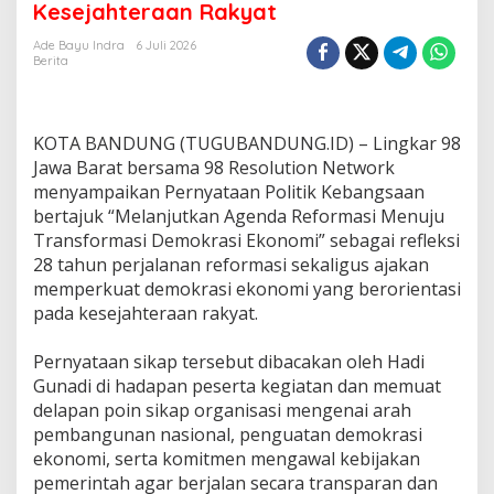
Kesejahteraan Rakyat
a
r
Ade Bayu Indra
6 Juli 2026
9
Berita
8
J
a
b
KOTA BANDUNG (TUGUBANDUNG.ID) – Lingkar 98
a
Jawa Barat bersama 98 Resolution Network
r
menyampaikan Pernyataan Politik Kebangsaan
D
bertajuk “Melanjutkan Agenda Reformasi Menuju
o
r
Transformasi Demokrasi Ekonomi” sebagai refleksi
o
28 tahun perjalanan reformasi sekaligus ajakan
n
memperkuat demokrasi ekonomi yang berorientasi
g
pada kesejahteraan rakyat.
T
r
a
‎Pernyataan sikap tersebut dibacakan oleh Hadi
n
Gunadi di hadapan peserta kegiatan dan memuat
s
delapan poin sikap organisasi mengenai arah
f
pembangunan nasional, penguatan demokrasi
o
r
ekonomi, serta komitmen mengawal kebijakan
m
pemerintah agar berjalan secara transparan dan