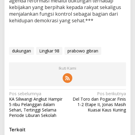
agenda reformasi melalui dukungan terhadap
kebijakan yang berpihak kepada rakyat sekaligus
menjalankan fungsi kontrol sebagai bagian dari
kehidupan demokrasi yang sehat.***
dukungan
Lingkar 98
prabowo gibran
Ikuti Kami
N
Pos sebelumnya
Pos berikutnya
KA Siliwangi Angkut Hampir
Del Toro dan Pogacar Finis
a
5 ribu Pelanggan dalam
1-2 Etape II, Jonas Masih
v
Sehari, Tertinggi Selama
Kuasai Kaus Kuning
Periode Liburan Sekolah
i
g
Terkait