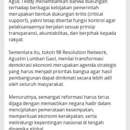
‎Agus Teddy menambahkan bahwa dukungan
s
e
terhadap berbagai kebijakan pemerintah
j
merupakan bentuk dukungan kritis (critical
a
support), yakni tetap disertai fungsi kontrol agar
h
pelaksanaannya berjalan sesuai prinsip
t
e
transparansi, akuntabilitas, dan berpihak kepada
r
rakyat.
a
a
‎Sementara itu, tokoh 98 Resolution Network,
n
Agustin Lumban Gaol, menilai transformasi
R
a
demokrasi ekonomi merupakan agenda strategis
k
yang harus menjadi prioritas bangsa agar hasil
y
pembangunan dapat dinikmati secara lebih adil
a
oleh seluruh masyarakat.
t
‎Menurutnya, semangat reformasi harus terus
dijaga dengan memastikan negara hadir dalam
menciptakan pemerataan kesempatan,
memperkuat ekonomi kerakyatan, serta
melindungi kepentingan nasional di tengah
dinamika global.