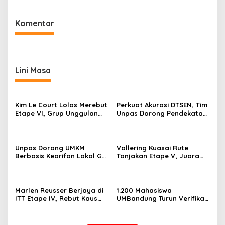
Komentar
Lini Masa
Kim Le Court Lolos Merebut
Perkuat Akurasi DTSEN, Tim
Etape VI, Grup Unggulan
Unpas Dorong Pendekatan
Bersiap Hadapi Etape VII
Humanis dalam Verifikasi
Penentu Juara
Data Sosial
Unpas Dorong UMKM
Vollering Kuasai Rute
Berbasis Kearifan Lokal Go
Tanjakan Etape V, Juara
Digital untuk Perkuat
2025 Pauline Mengakui
Ekonomi Desa
Peluangnya Sirna
Marlen Reusser Berjaya di
1.200 Mahasiswa
ITT Etape IV, Rebut Kaus
UMBandung Turun Verifikasi
Kuning dari Haugset
Data Anak Tidak Sekolah,
Wujud Nyata Kampus
Membantu Jawa Barat