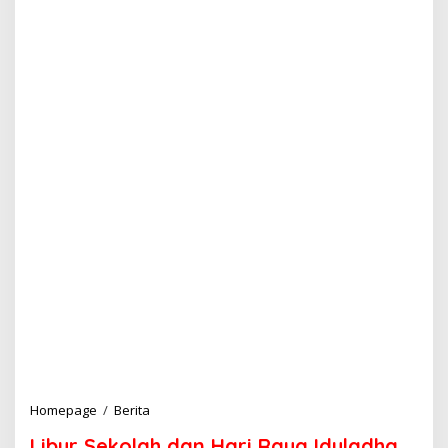
Homepage
/
Berita
L
i
Libur Sekolah dan Hari Raya Iduladha,
b