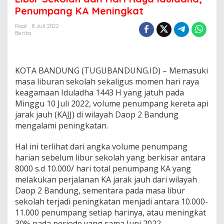
u
Penumpang KA Meningkat
r
S
Root
8 Juli 2022
Berita
e
k
o
l
KOTA BANDUNG (TUGUBANDUNG.ID) – Memasuki
a
h
masa liburan sekolah sekaligus momen hari raya
d
keagamaan Iduladha 1443 H yang jatuh pada
a
Minggu 10 Juli 2022, volume penumpang kereta api
n
jarak jauh (KAJJ) di wilayah Daop 2 Bandung
H
mengalami peningkatan.
a
r
i
Hal ini terlihat dari angka volume penumpang
R
harian sebelum libur sekolah yang berkisar antara
a
8000 s.d 10.000/ hari total penumpang KA yang
y
melakukan perjalanan KA jarak jauh dari wilayah
a
I
Daop 2 Bandung, sementara pada masa libur
d
sekolah terjadi peningkatan menjadi antara 10.000-
u
11.000 penumpang setiap harinya, atau meningkat
l
30% pada periode yang sama Juni 2022.