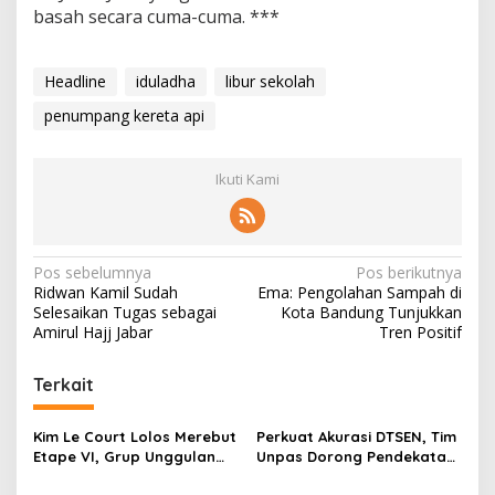
basah secara cuma-cuma. ***
Headline
iduladha
libur sekolah
penumpang kereta api
Ikuti Kami
N
Pos sebelumnya
Pos berikutnya
Ridwan Kamil Sudah
Ema: Pengolahan Sampah di
a
Selesaikan Tugas sebagai
Kota Bandung Tunjukkan
v
Amirul Hajj Jabar
Tren Positif
i
Terkait
g
a
Kim Le Court Lolos Merebut
Perkuat Akurasi DTSEN, Tim
s
Etape VI, Grup Unggulan
Unpas Dorong Pendekatan
Bersiap Hadapi Etape VII
Humanis dalam Verifikasi
i