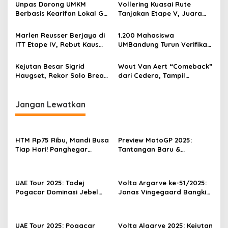
Penentu Juara
Data Sosial
Unpas Dorong UMKM
Vollering Kuasai Rute
p
Berbasis Kearifan Lokal Go
Tanjakan Etape V, Juara
Digital untuk Perkuat
2025 Pauline Mengakui
o
Ekonomi Desa
Peluangnya Sirna
Marlen Reusser Berjaya di
1.200 Mahasiswa
s
ITT Etape IV, Rebut Kaus
UMBandung Turun Verifikasi
Kuning dari Haugset
Data Anak Tidak Sekolah,
Wujud Nyata Kampus
Kejutan Besar Sigrid
Wout Van Aert “Comeback”
Membantu Jawa Barat
Haugset, Rekor Solo Break
dari Cedera, Tampil
Menyelamatkan Generasi
85 Km pada Etape III
Sebagai Juara
Jangan Lewatkan
HTM Rp75 Ribu, Mandi Busa
Preview MotoGP 2025:
Tiap Hari! Panghegar
Tantangan Baru &
Waterboom Ramai Diserbu
Persaingan Semakin Ketat
Saat Liburan Sekolah
UAE Tour 2025: Tadej
Volta Argarve ke-51/2025:
Pogacar Dominasi Jebel
Jonas Vingegaard Bangkit
Haffet
Menangi ITT, Sukses Juara
Umum
UAE Tour 2025: Pogacar
Volta Algarve 2025: Kejutan