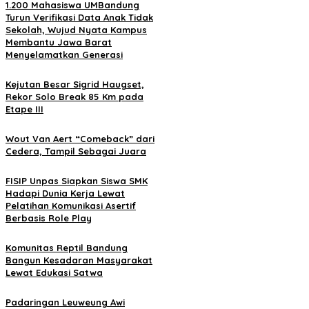
1.200 Mahasiswa UMBandung
Turun Verifikasi Data Anak Tidak
Sekolah, Wujud Nyata Kampus
Membantu Jawa Barat
Menyelamatkan Generasi
Kejutan Besar Sigrid Haugset,
Rekor Solo Break 85 Km pada
Etape III
Wout Van Aert “Comeback” dari
Cedera, Tampil Sebagai Juara
FISIP Unpas Siapkan Siswa SMK
Hadapi Dunia Kerja Lewat
Pelatihan Komunikasi Asertif
Berbasis Role Play
Komunitas Reptil Bandung
Bangun Kesadaran Masyarakat
Lewat Edukasi Satwa
Padaringan Leuweung Awi