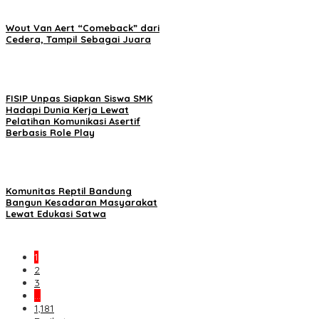
Wout Van Aert “Comeback” dari
Cedera, Tampil Sebagai Juara
FISIP Unpas Siapkan Siswa SMK
Hadapi Dunia Kerja Lewat
Pelatihan Komunikasi Asertif
Berbasis Role Play
Komunitas Reptil Bandung
Bangun Kesadaran Masyarakat
Lewat Edukasi Satwa
1
2
3
…
1,181