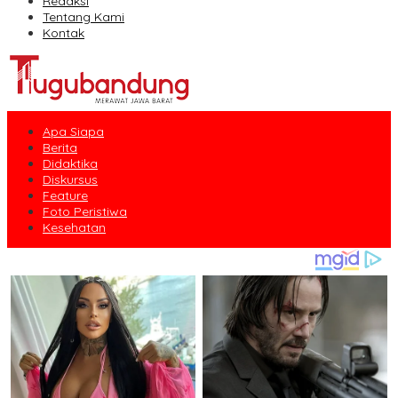
Redaksi
Tentang Kami
Kontak
Apa Siapa
Berita
Didaktika
Diskursus
Feature
Foto Peristiwa
Kesehatan