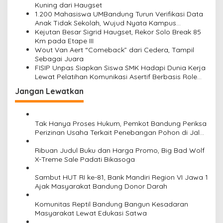
s
Kuning dari Haugset
1.200 Mahasiswa UMBandung Turun Verifikasi Data
Anak Tidak Sekolah, Wujud Nyata Kampus
Membantu Jawa Barat Menyelamatkan Generasi
Kejutan Besar Sigrid Haugset, Rekor Solo Break 85
Km pada Etape III
Wout Van Aert “Comeback” dari Cedera, Tampil
Sebagai Juara
FISIP Unpas Siapkan Siswa SMK Hadapi Dunia Kerja
Lewat Pelatihan Komunikasi Asertif Berbasis Role
Play
Jangan Lewatkan
Tak Hanya Proses Hukum, Pemkot Bandung Periksa
Perizinan Usaha Terkait Penebangan Pohon di Jalan
Riau
Ribuan Judul Buku dan Harga Promo, Big Bad Wolf
X-Treme Sale Padati Bikasoga
Sambut HUT RI ke-81, Bank Mandiri Region VI Jawa 1
Ajak Masyarakat Bandung Donor Darah
Komunitas Reptil Bandung Bangun Kesadaran
Masyarakat Lewat Edukasi Satwa