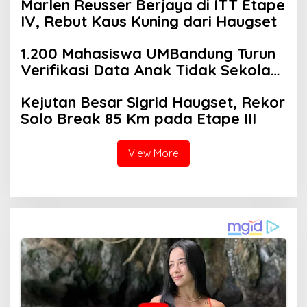
Marlen Reusser Berjaya di ITT Etape
IV, Rebut Kaus Kuning dari Haugset
1.200 Mahasiswa UMBandung Turun
Verifikasi Data Anak Tidak Sekolah,
Wujud Nyata Kampus Membantu
Kejutan Besar Sigrid Haugset, Rekor
Jawa Barat Menyelamatkan
Solo Break 85 Km pada Etape III
Generasi
View More