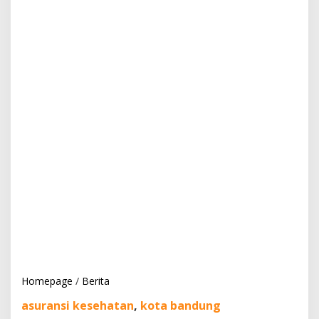
Homepage
/
Berita
K
e
asuransi kesehatan
,
kota bandung
a