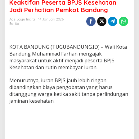
k
Keaktifan Peserta BPJS Kesehatan
t
Jadi Perhatian Pemkot Bandung
i
f
Ade Bayu Indra
14 Januari 2026
a
Berita
n
P
e
s
KOTA BANDUNG (TUGUBANDUNG.ID) – Wali Kota
e
Bandung Muhammad Farhan mengajak
r
masyarakat untuk aktif menjadi peserta BPJS
t
Kesehatan dan rutin membayar iuran.
a
B
P
Menurutnya, iuran BPJS jauh lebih ringan
J
dibandingkan biaya pengobatan yang harus
S
ditanggung warga ketika sakit tanpa perlindungan
K
jaminan kesehatan.
e
s
e
h
a
t
a