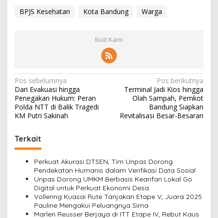
BPJS Kesehatan
Kota Bandung
Warga
Ikuti Kami
N
Pos sebelumnya
Pos berikutnya
Dari Evakuasi hingga
Terminal Jadi Kios hingga
a
Penegakan Hukum: Peran
Olah Sampah, Pemkot
v
Polda NTT di Balik Tragedi
Bandung Siapkan
KM Putri Sakinah
Revitalisasi Besar-Besaran
i
g
Terkait
a
s
Perkuat Akurasi DTSEN, Tim Unpas Dorong
Pendekatan Humanis dalam Verifikasi Data Sosial
i
Unpas Dorong UMKM Berbasis Kearifan Lokal Go
Digital untuk Perkuat Ekonomi Desa
p
Vollering Kuasai Rute Tanjakan Etape V, Juara 2025
o
Pauline Mengakui Peluangnya Sirna
Marlen Reusser Berjaya di ITT Etape IV, Rebut Kaus