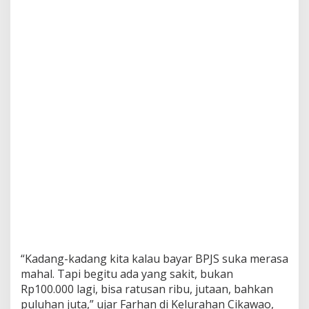
n
J
a
d
i
P
e
r
h
a
t
i
a
n
P
e
m
k
o
t
B
“Kadang-kadang kita kalau bayar BPJS suka merasa
a
mahal. Tapi begitu ada yang sakit, bukan
n
d
Rp100.000 lagi, bisa ratusan ribu, jutaan, bahkan
u
puluhan juta,” ujar Farhan di Kelurahan Cikawao,