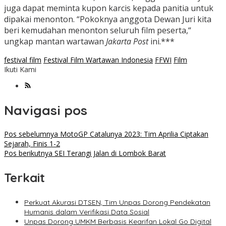
juga dapat meminta kupon karcis kepada panitia untuk
dipakai menonton. “Pokoknya anggota Dewan Juri kita
beri kemudahan menonton seluruh film peserta,“
ungkap mantan wartawan
Jakarta Post
ini.***
festival film
Festival Film Wartawan Indonesia
FFWI
Film
Ikuti Kami
Navigasi pos
Pos sebelumnya
MotoGP Catalunya 2023: Tim Aprilia Ciptakan
Sejarah, Finis 1-2
Pos berikutnya
SEI Terangi Jalan di Lombok Barat
Terkait
Perkuat Akurasi DTSEN, Tim Unpas Dorong Pendekatan
Humanis dalam Verifikasi Data Sosial
Unpas Dorong UMKM Berbasis Kearifan Lokal Go Digital