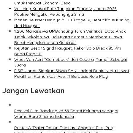
untuk Perkuat Ekonomi Desa
Vollering Kuasai Rute Tanjakan Etape V, Juara 2025
Pauline Mengakui Peluangnya Sirna
Marlen Reusser Berjaya di ITT Etape IV, Rebut Kaus Kuning
dari Haugset
1.200 Mahasiswa UMBandung Turun Verifikasi Data Anak
Tidak Sekolah, Wujud Nyata Kampus Membantu Jawa
Barat Menyelamatkan Generasi
Kejutan Besar Sigrid Haugset, Rekor Solo Break 85 Km
pada Etape III
Wout Van Aert “Comeback” dari Cedera, Tampil Sebagai
Juara
FISIP Unpas Siapkan Siswa SMK Hadapi Dunia Kerja Lewat
Pelatihan Komunikasi Asertif Berbasis Role Play
Jangan Lewatkan
Festival Film Bandung ke-39 Soroti Keluarga sebagai
Warna Baru Sinema Indonesia
Poster & Trailer Danur: The Last Chapter’ Rilis, Prilly