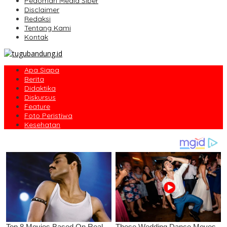
Pedoman Media Siber
Disclaimer
Redaksi
Tentang Kami
Kontak
Apa Siapa
Berita
Didaktika
Diskursus
Feature
Foto Peristiwa
Kesehatan