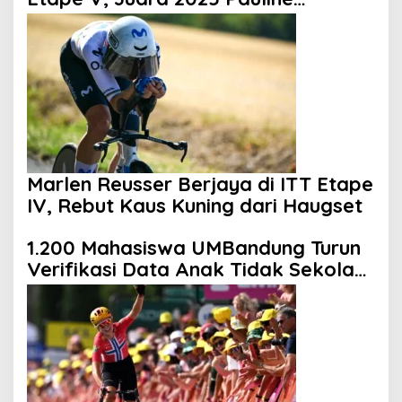
Mengakui Peluangnya Sirna
Marlen Reusser Berjaya di ITT Etape
IV, Rebut Kaus Kuning dari Haugset
1.200 Mahasiswa UMBandung Turun
Verifikasi Data Anak Tidak Sekolah,
Wujud Nyata Kampus Membantu
Jawa Barat Menyelamatkan
Generasi