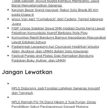
Tidak Sekolah, Wujud Nyata Kampus Membantu Jawa
Barat Menyelamatkan Generasi
Kejutan Besar Sigrid Haugset, Rekor Solo Break 85 Km
pada Etape III
Wout Van Aert “Comeback” dari Cedera, Tampil Sebagai
Juara
FISIP Unpas Siapkan Siswa SMK Hadapi Dunia Kerja Lewat
Pelatihan Komunikasi Asertif Berbasis Role Play
Komunitas Reptil Bandung Bangun Kesadaran Masyarakat
Lewat Edukasi Satwa
Padaringan Leuweung Awi Cisurupan Hadirkan Wisata
Alam, Budaya, dan UMKM dalam Satu Kawasan
Festival Pages and Plates Siap Ramaikan Bandung,
Padukan Buku, Kuliner, dan UMKM
Jangan Lewatkan
MPLS Didorong Jadi Fondasi Lahirkan Generasi Inovatif
dan Tangguh
MPLS Ramah PG-TK Darul Hikam 2 Tuai Pujian, Dinas
Pendidikan Sebut Persiapannya Sangat Matang