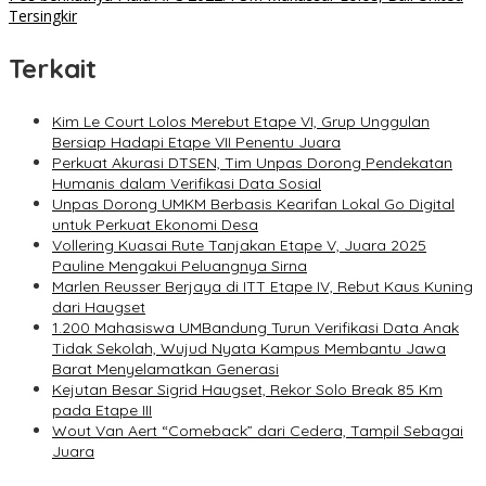
Tersingkir
Terkait
Kim Le Court Lolos Merebut Etape VI, Grup Unggulan
Bersiap Hadapi Etape VII Penentu Juara
Perkuat Akurasi DTSEN, Tim Unpas Dorong Pendekatan
Humanis dalam Verifikasi Data Sosial
Unpas Dorong UMKM Berbasis Kearifan Lokal Go Digital
untuk Perkuat Ekonomi Desa
Vollering Kuasai Rute Tanjakan Etape V, Juara 2025
Pauline Mengakui Peluangnya Sirna
Marlen Reusser Berjaya di ITT Etape IV, Rebut Kaus Kuning
dari Haugset
1.200 Mahasiswa UMBandung Turun Verifikasi Data Anak
Tidak Sekolah, Wujud Nyata Kampus Membantu Jawa
Barat Menyelamatkan Generasi
Kejutan Besar Sigrid Haugset, Rekor Solo Break 85 Km
pada Etape III
Wout Van Aert “Comeback” dari Cedera, Tampil Sebagai
Juara