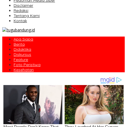
Pedoman Media Siber
Disclaimer
Redaksi
Tentang Kami
Kontak
Apa Siapa
Berita
Didaktika
Diskursus
Feature
Foto Peristiwa
Kesehatan