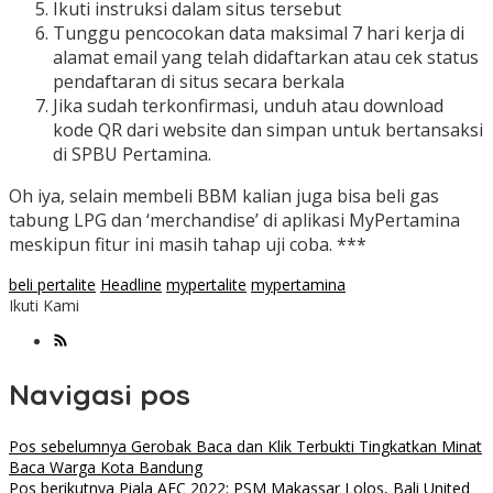
Ikuti instruksi dalam situs tersebut
Tunggu pencocokan data maksimal 7 hari kerja di
alamat email yang telah didaftarkan atau cek status
pendaftaran di situs secara berkala
Jika sudah terkonfirmasi, unduh atau download
kode QR dari website dan simpan untuk bertansaksi
di SPBU Pertamina.
Oh iya, selain membeli BBM kalian juga bisa beli gas
tabung LPG dan ‘merchandise’ di aplikasi MyPertamina
meskipun fitur ini masih tahap uji coba. ***
beli pertalite
Headline
mypertalite
mypertamina
Ikuti Kami
Navigasi pos
Pos sebelumnya
Gerobak Baca dan Klik Terbukti Tingkatkan Minat
Baca Warga Kota Bandung
Pos berikutnya
Piala AFC 2022: PSM Makassar Lolos, Bali United