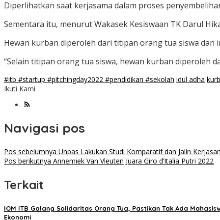
Diperlihatkan saat kerjasama dalam proses penyembeliha
Sementara itu, menurut Wakasek Kesiswaan TK Darul Hikam
Hewan kurban diperoleh dari titipan orang tua siswa dan 
“Selain titipan orang tua siswa, hewan kurban diperoleh 
#itb #startup #pitchingday2022 #pendidikan #sekolah
idul adha
kur
Ikuti Kami
Navigasi pos
Pos sebelumnya
Unpas Lakukan Studi Komparatif dan Jalin Kerj
Pos berikutnya
Annemiek Van Vleuten Juara Giro d’Italia Putri 2022
Terkait
IOM ITB Galang Solidaritas Orang Tua, Pastikan Tak Ada Mahasis
Ekonomi