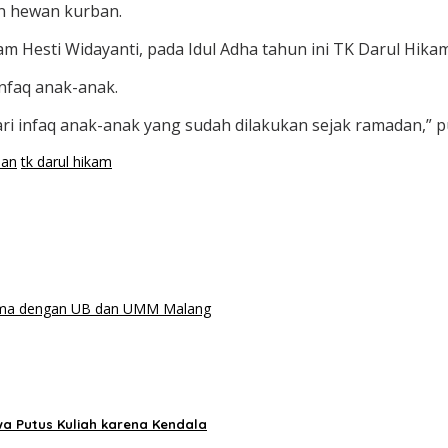
n hewan kurban.
 Hesti Widayanti, pada Idul Adha tahun ini TK Darul Hika
infaq anak-anak.
dari infaq anak-anak yang sudah dilakukan sejak ramadan,” 
ban
tk darul hikam
asama dengan UB dan UMM Malang
wa Putus Kuliah karena Kendala