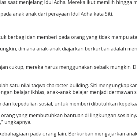
ias saat menjelang Idul Adha. Mereka ikut memilih hingg
 pada anak anak dari perayaan Idul Adha kata Siti.
uk berbagi dan memberi pada orang yang tidak mampu at
mungkin, dimana anak-anak diajarkan berkurban adalah m
ajan cukup, mereka harus menggunakan sebaik mungkin. Di s
alah satu nilai taqwa character building. Siti mengungkap
n belajar ikhlas, anak-anak belajar menjadi dermawan sej
an dan kepedulian sosial, untuk memberi dibutuhkan kepe
 orang yang membutuhkan bantuan di lingkungan sosialnya,
” ungkapnya.
kebahagiaan pada orang lain. Berkurban mengajarkan ana