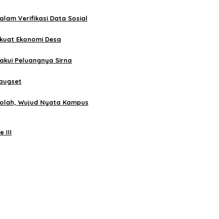
lam Verifikasi Data Sosial
rkuat Ekonomi Desa
gakui Peluangnya Sirna
Haugset
ekolah, Wujud Nyata Kampus
 III