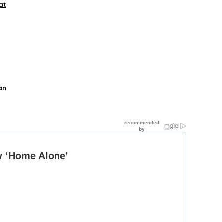
at
an