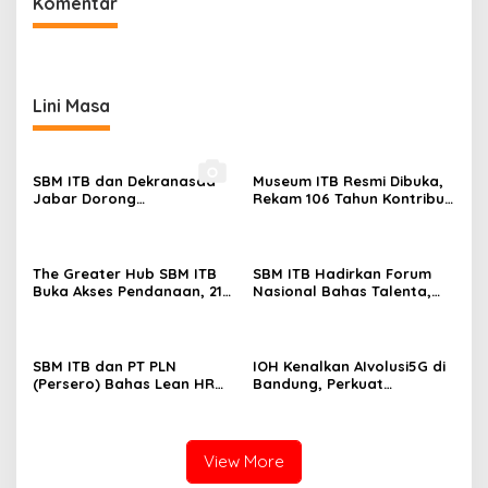
Komentar
Lini Masa
SBM ITB dan Dekranasda
Museum ITB Resmi Dibuka,
Jabar Dorong
Rekam 106 Tahun Kontribusi
Transformasi Digital UMKM
bagi Bangsa
The Greater Hub SBM ITB
SBM ITB Hadirkan Forum
Buka Akses Pendanaan, 21
Nasional Bahas Talenta,
Startup Bertemu 15
Teknologi, dan Masa Depan
Investor di BSPD 2026
Kerja
SBM ITB dan PT PLN
IOH Kenalkan AIvolusi5G di
(Persero) Bahas Lean HR
Bandung, Perkuat
dan People Analytics
Konektivitas Digital Lewat
dalam HCM Talks 2026
Fun Run
View More