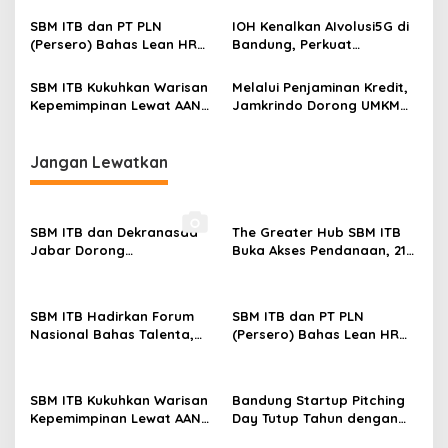
Startup Bertemu 15
Teknologi, dan Masa Depan
Investor di BSPD 2026
Kerja
SBM ITB dan PT PLN
IOH Kenalkan AIvolusi5G di
(Persero) Bahas Lean HR
Bandung, Perkuat
dan People Analytics
Konektivitas Digital Lewat
dalam HCM Talks 2026
Fun Run
SBM ITB Kukuhkan Warisan
Melalui Penjaminan Kredit,
Kepemimpinan Lewat AAN
Jamkrindo Dorong UMKM
2026
Tumbuh Berkelanjutan
Jangan Lewatkan
SBM ITB dan Dekranasda
The Greater Hub SBM ITB
Jabar Dorong
Buka Akses Pendanaan, 21
Transformasi Digital UMKM
Startup Bertemu 15
Investor di BSPD 2026
SBM ITB Hadirkan Forum
SBM ITB dan PT PLN
Nasional Bahas Talenta,
(Persero) Bahas Lean HR
Teknologi, dan Masa Depan
dan People Analytics
Kerja
dalam HCM Talks 2026
SBM ITB Kukuhkan Warisan
Bandung Startup Pitching
Kepemimpinan Lewat AAN
Day Tutup Tahun dengan
2026
Menjunjung Inovasi dan