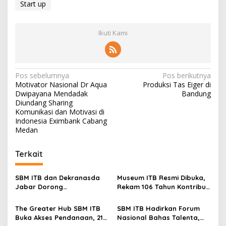
Start up
Ikuti Kami
N
Pos sebelumnya
Pos berikutnya
Motivator Nasional Dr Aqua
Produksi Tas Eiger di
a
Dwipayana Mendadak
Bandung
v
Diundang Sharing
Komunikasi dan Motivasi di
i
Indonesia Eximbank Cabang
Medan
g
a
Terkait
s
i
SBM ITB dan Dekranasda
Museum ITB Resmi Dibuka,
p
Jabar Dorong
Rekam 106 Tahun Kontribusi
Transformasi Digital UMKM
bagi Bangsa
o
The Greater Hub SBM ITB
SBM ITB Hadirkan Forum
s
Buka Akses Pendanaan, 21
Nasional Bahas Talenta,