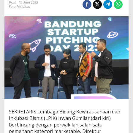
Root
15 Juni 2023
u
Foto Peristiwa
n
g
S
t
a
r
t
u
p
P
i
t
c
h
i
n
g
D
a
SEKRETARIS Lembaga Bidang Kewirausahaan dan
y
2
Inkubasi Bisnis (LPIK) Irwan Gumilar (dari kiri)
0
berbincang dengan perwakilan salah satu
2
pemenang kategori marketable, Direktur
3