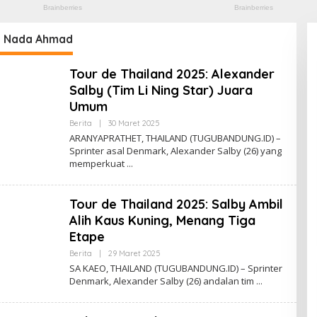
:
Nada Ahmad
Tour de Thailand 2025: Alexander
Salby (Tim Li Ning Star) Juara
Umum
Berita
|
30 Maret 2025
O
L
ARANYAPRATHET, THAILAND (TUGUBANDUNG.ID) –
E
Sprinter asal Denmark, Alexander Salby (26) yang
H
memperkuat
N
A
D
A
Tour de Thailand 2025: Salby Ambil
A
H
Alih Kaus Kuning, Menang Tiga
M
A
Etape
D
Berita
|
29 Maret 2025
O
L
SA KAEO, THAILAND (TUGUBANDUNG.ID) – Sprinter
E
Denmark, Alexander Salby (26) andalan tim
H
N
A
D