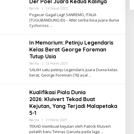
Der Poel Juara Kedua Kalinya
H
M
Berita
|
24 Maret 2025
O
A
L
Pogacar Gagal Lagi! SANREMO, ITALIA
D
E
(TUGUBANDUNG.ID) – Atlet serba bisa juara dunia
H
Cyclocross
N
A
D
A
In Memorium: Petinju Legendaris
A
H
Kelas Berat George Foreman
M
A
Tutup Usia
D
Berita
|
23 Maret 2025
O
L
SALAH satu petinju Legendaris Juara Dunia kelas
E
berat, George Foreman (76) asal
H
N
A
D
Kualifikasi Piala Dunia
A
A
2026: Kluivert Tekad Buat
H
Kejutan, Yang Terjadi Malapetaka
M
A
5-1
D
Berita
|
21 Maret 2025
O
L
TEKAD membuat kejutan oleh Patrick Kluivert
E
pelatih baru Timnas Garuda pada laga
H