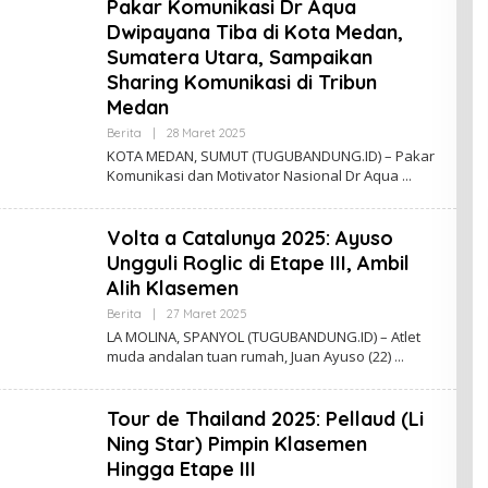
Pakar Komunikasi Dr Aqua
A
A
Dwipayana Tiba di Kota Medan,
H
Sumatera Utara, Sampaikan
M
A
Sharing Komunikasi di Tribun
D
Medan
Berita
|
28 Maret 2025
O
L
KOTA MEDAN, SUMUT (TUGUBANDUNG.ID) – Pakar
E
Komunikasi dan Motivator Nasional Dr Aqua
H
N
A
D
Volta a Catalunya 2025: Ayuso
A
A
Ungguli Roglic di Etape III, Ambil
H
Alih Klasemen
M
A
Berita
|
27 Maret 2025
O
D
L
LA MOLINA, SPANYOL (TUGUBANDUNG.ID) – Atlet
E
muda andalan tuan rumah, Juan Ayuso (22)
H
N
A
D
Tour de Thailand 2025: Pellaud (Li
A
A
Ning Star) Pimpin Klasemen
H
Hingga Etape III
M
A