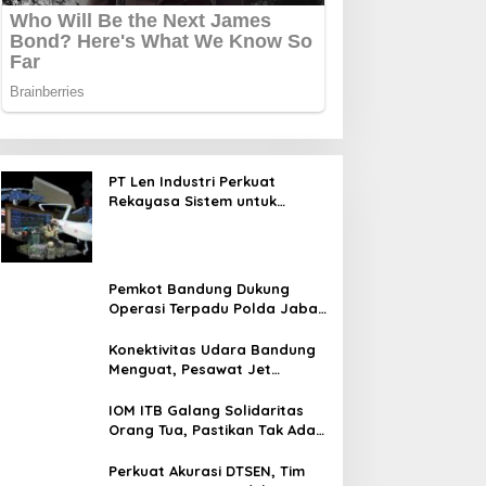
PT Len Industri Perkuat
Rekayasa Sistem untuk
Mendukung Kendaraan Listrik
Nasional
Pemkot Bandung Dukung
Operasi Terpadu Polda Jabar
Berantas Kejahatan Jalanan
Konektivitas Udara Bandung
Menguat, Pesawat Jet
Kembali Layani Husein
Sastranegara
IOM ITB Galang Solidaritas
Orang Tua, Pastikan Tak Ada
Mahasiswa Putus Kuliah
karena Kendala Ekonomi
Perkuat Akurasi DTSEN, Tim