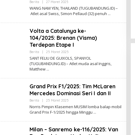
Berita
|
27 Maret 2025
O
D
L
WANG NAM YEN, THAILAND (TUGUBANDUNG.ID) –
E
Atlet asal Swiss, Simon Pellaud (32) penuh
H
N
A
D
Volta a Catalunya ke-
A
A
104/2025: Brenan (Visma)
H
Terdepan Etape I
M
A
Berita
|
25 Maret 2025
O
D
L
SANT FELIU DE GUIXOLS, SPANYOL
E
(TUGUBANDUNG.ID) – Atlet muda asal Inggris,
H
Matthew
N
A
D
A
Grand Prix F1/2025: Tim McLaren
A
H
Mercedes Dominasi Seri I dan II
M
A
Berita
|
25 Maret 2025
O
D
L
Norris Pimpin Klasemen MUSIM lomba balap mobil
E
Grand Prix F-1/2025 hingga Minggu
H
N
A
D
Milan – Sanremo ke-116/2025: Van
A
A