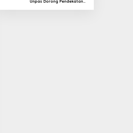
Unpas Dorong Pendekatan
Humanis dalam Verifikasi
Data Sosial