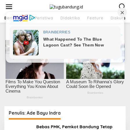
L
e
w
a
Berita
Foto Peristiwa
Didaktika
Feature
Diskursus
t
i
k
e
k
o
n
t
e
n
Penulis:
Ade Bayu Indra
Bebas PMK, Pemkot Bandung Tetap