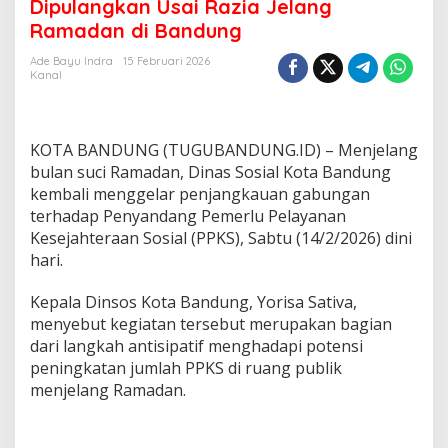
e
Dipulangkan Usai Razia Jelang
r
Ramadan di Bandung
s
e
Ade Bayu Indra
15 Februari 2026
n
Kanal
d
a
r
i
KOTA BANDUNG (TUGUBANDUNG.ID) – Menjelang
L
bulan suci Ramadan, Dinas Sosial Kota Bandung
u
kembali menggelar penjangkauan gabungan
a
terhadap Penyandang Pemerlu Pelayanan
r
K
Kesejahteraan Sosial (PPKS), Sabtu (14/2/2026) dini
o
hari.
t
a
Kepala Dinsos Kota Bandung, Yorisa Sativa,
,
menyebut kegiatan tersebut merupakan bagian
7
7
dari langkah antisipatif menghadapi potensi
P
peningkatan jumlah PPKS di ruang publik
P
menjelang Ramadan.
K
S
D