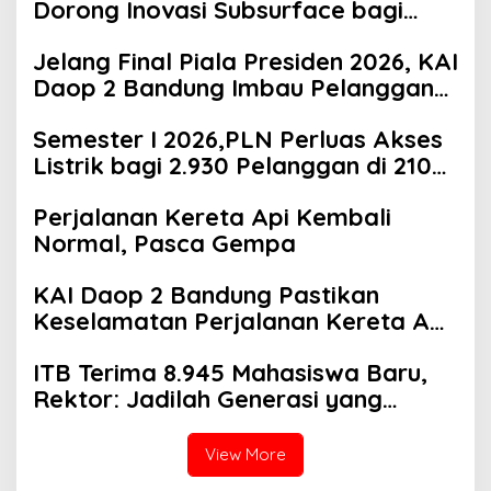
Dorong Inovasi Subsurface bagi
Sektor Pertambangan, Energi, dan
Jelang Final Piala Presiden 2026, KAI
Infrastruktur
Daop 2 Bandung Imbau Pelanggan
Datang Lebih Awal ke Stasiun
Semester I 2026,PLN Perluas Akses
Listrik bagi 2.930 Pelanggan di 210
Lokasi se-Jawa Barat
Perjalanan Kereta Api Kembali
Normal, Pasca Gempa
KAI Daop 2 Bandung Pastikan
Keselamatan Perjalanan Kereta Api
Pasca Gempa Pangandaran,
ITB Terima 8.945 Mahasiswa Baru,
Pemeriksaan Jalur Masih
Rektor: Jadilah Generasi yang
Berlangsung
Bermanfaat Bagi Zaman
View More