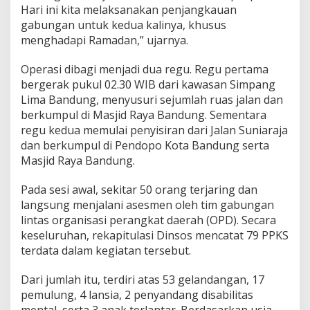
R
Hari ini kita melaksanakan penjangkauan
a
gabungan untuk kedua kalinya, khusus
m
menghadapi Ramadan,” ujarnya.
a
d
a
Operasi dibagi menjadi dua regu. Regu pertama
n
bergerak pukul 02.30 WIB dari kawasan Simpang
d
Lima Bandung, menyusuri sejumlah ruas jalan dan
i
berkumpul di Masjid Raya Bandung. Sementara
B
a
regu kedua memulai penyisiran dari Jalan Suniaraja
n
dan berkumpul di Pendopo Kota Bandung serta
d
Masjid Raya Bandung.
u
n
Pada sesi awal, sekitar 50 orang terjaring dan
g
langsung menjalani asesmen oleh tim gabungan
lintas organisasi perangkat daerah (OPD). Secara
keseluruhan, rekapitulasi Dinsos mencatat 79 PPKS
terdata dalam kegiatan tersebut.
Dari jumlah itu, terdiri atas 53 gelandangan, 17
pemulung, 4 lansia, 2 penyandang disabilitas