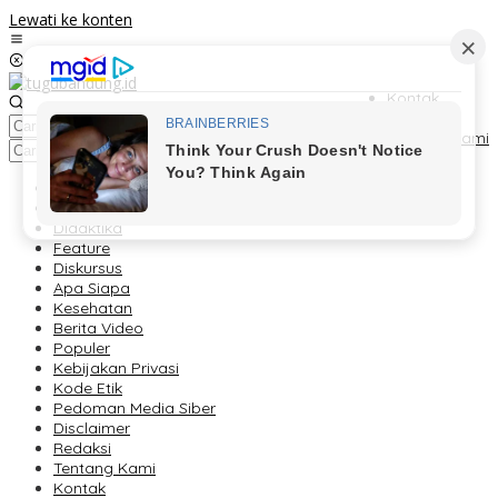
Lewati ke konten
Kontak
Redaksi
Tentang Kami
Berita
Foto Peristiwa
Didaktika
Feature
Diskursus
Apa Siapa
Kesehatan
Berita Video
Populer
Kebijakan Privasi
Kode Etik
Pedoman Media Siber
Disclaimer
Redaksi
Tentang Kami
Kontak