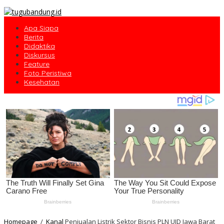
Apa Siapa
Berita
Didaktika
Diskursus
Feature
Foto Peristiwa
Kesehatan
Homepage
/
Kanal
Penjualan Listrik Sektor Bisnis PLN UID Jawa Barat