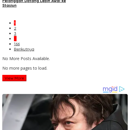
Pelanggan Datang Lebih Awal ke
Stasiun
1
2
3
…
166
Berikutnya
No More Posts Available.
No more pages to load.
View More