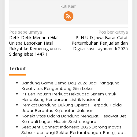
Ikuti Kami
N
Pos sebelumnya
Pos berikutnya
Detik-Detik Menanti Hilal:
PLN UID Jawa Barat Catat
a
Unisba Laporkan Hasil
Pertumbuhan Penjualan dan
v
Rukyat ke Kemenag untuk
Digitalisasi Layanan di 2025
Sidang Isbat 1447 H
i
g
Terkait
a
s
Bandung Game Demo Day 2026 Jadi Panggung
Kreativitas Pengembang Gim Lokal
i
PT Len Industri Perkuat Rekayasa Sistem untuk
Mendukung Kendaraan Listrik Nasional
p
Pemkot Bandung Dukung Operasi Terpadu Polda
o
Jabar Berantas Kejahatan Jalanan
Konektivitas Udara Bandung Menguat, Pesawat Jet
s
Kembali Layani Husein Sastranegara
Seequent Connect Indonesia 2026 Dorong Inovasi
Subsurface bagi Sektor Pertambangan, Energi, dan