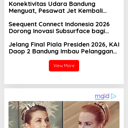
Konektivitas Udara Bandung
Menguat, Pesawat Jet Kembali
Layani Husein Sastranegara
Seequent Connect Indonesia 2026
Dorong Inovasi Subsurface bagi
Sektor Pertambangan, Energi, dan
Jelang Final Piala Presiden 2026, KAI
Infrastruktur
Daop 2 Bandung Imbau Pelanggan
Datang Lebih Awal ke Stasiun
View More