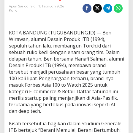
g
R
Apun Surjadireja
18 Februari 2026
Kanal
e
l
e
v
KOTA BANDUNG (TUGUBANDUNG.ID) — Ben
a
n
Wirawan, alumni Desain Produk ITB (1994),
d
sepuluh tahun lalu, membangun Torch.id dari
i
sebuah ruko kecil dengan enam orang tim. Dalam
E
delapan tahun, Ben bersama Hanafi Salman, alumni
r
Desain Produk ITB (1994), membawa brand
a
D
tersebut menjadi perusahaan besar yang tumbuh
i
100 kali lipat. Penghargaan terbaru, brand-nya
g
masuk Forbes Asia 100 to Watch 2025 untuk
i
kategori E-commerce & Retail. Daftar tahunan ini
t
a
merilis startup paling menjanjikan di Asia-Pasifik,
l
terutama yang berfokus pada inovasi seperti AI
dan deep tech.
Kisah tersebut ia bagikan dalam Studium Generale
ITB bertajuk “Berani Memulai, Berani Bertumbuh: