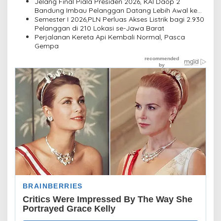
Infrastruktur
Jelang Final Piala Presiden 2026, KAI Daop 2
Bandung Imbau Pelanggan Datang Lebih Awal ke
Stasiun
Semester I 2026,PLN Perluas Akses Listrik bagi 2.930
Pelanggan di 210 Lokasi se-Jawa Barat
Perjalanan Kereta Api Kembali Normal, Pasca
Gempa