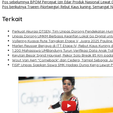
Pos sebelumnya
BPOM Percepat Izin Edar Produk Nasional Lewat O
Pos berikutnya
Traeen (Nortwegia) Rebut Kaus kuning, Semangat N
Terkait
Perkuat Akurasi DTSEN, Tim Unpas Dorong Pendekatan Human
Unpas Dorong UMKM Berbasis Kearifan Lokal Go Digital un
Vollering Kuasai Rute Tanjakan Etape V, Juara 2025 Paulin
Marlen Reusser Berjaya di ITT Etape IV, Rebut Kaus Kuning 
1.200 Mahasiswa UMBandung Turun Verifikasi Data Anak T
Kejutan Besar Sigrid Haugset, Rekor Solo Break 85 Km pada 
Wout Van Aert “Comeback” dari Cedera, Tampil Sebagai J
FISIP Unpas Siapkan Siswa SMK Hadapi Dunia Kerja Lewat Pe