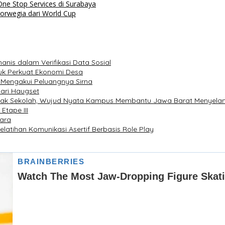
ne Stop Services di Surabaya
orwegia dari World Cup
is dalam Verifikasi Data Sosial
tuk Perkuat Ekonomi Desa
e Mengakui Peluangnya Sirna
dari Haugset
idak Sekolah, Wujud Nyata Kampus Membantu Jawa Barat Menyela
Etape III
uara
latihan Komunikasi Asertif Berbasis Role Play