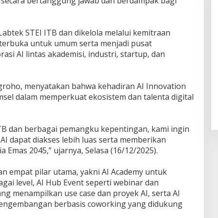
 secara bertanggung jawab dan berdampak bagi
 Labtek STEI ITB dan dikelola melalui kemitraan
ni terbuka untuk umum serta menjadi pusat
asi AI lintas akademisi, industri, startup, dan
groho, menyatakan bahwa kehadiran AI Innovation
el dalam memperkuat ekosistem dan talenta digital
 ITB dan berbagai pemangku kepentingan, kami ingin
 AI dapat diakses lebih luas serta memberikan
 Emas 2045,” ujarnya, Selasa (16/12/2025).
an empat pilar utama, yakni AI Academy untuk
gai level, AI Hub Event seperti webinar dan
ng menampilkan use case dan proyek AI, serta AI
 pengembangan berbasis coworking yang didukung