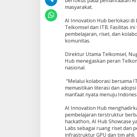
berfokus pada pemanfaatan AI
I
n
masyarakat.
d
o
‎AI Innovation Hub berlokasi di
n
Telkomsel dan ITB. Fasilitas i
e
pembelajaran, riset, dan kolabor
s
i
komunitas.
a
‎Direktur Utama Telkomsel, Nu
Hub menegaskan peran Telkoms
nasional.
‎ “Melalui kolaborasi bersama
memastikan literasi dan adopsi
manfaat nyata menuju Indonesia
‎AI Innovation Hub menghadirk
pembelajaran terstruktur berba
hackathon, AI Hub Showcase ya
Labs sebagai ruang riset dan
infrastruktur GPU dan tim ahli.