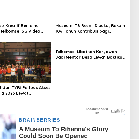
eo Kreatif Bertema
Museum ITB Resmi Dibuka, Rekam
 Telkomsel 5G Video
106 Tahun Kontribusi bagi
ion Siapkan Hadiah
Bangsa
Telkomsel Libatkan Karyawan
Jadi Mentor Desa Lewat Baktiku
Negeriku 2026
l dan TVRI Perluas Akses
nia 2026 Lewat
m TV, Hadirkan Nobar
t Mulai Rp25 Ribu