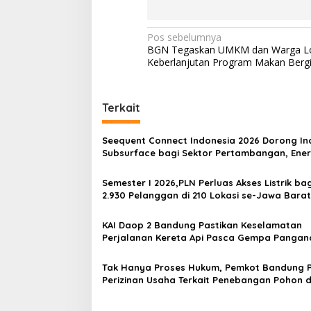
N
Pos sebelumnya
BGN Tegaskan UMKM dan Warga Lo
a
Keberlanjutan Program Makan Bergiz
v
i
Terkait
g
a
Seequent Connect Indonesia 2026 Dorong In
s
Subsurface bagi Sektor Pertambangan, Ener
dan Infrastruktur
i
Semester I 2026,PLN Perluas Akses Listrik bag
p
2.930 Pelanggan di 210 Lokasi se-Jawa Barat
o
KAI Daop 2 Bandung Pastikan Keselamatan
s
Perjalanan Kereta Api Pasca Gempa Pangan
Pemeriksaan Jalur Masih Berlangsung
Tak Hanya Proses Hukum, Pemkot Bandung P
Perizinan Usaha Terkait Penebangan Pohon d
Jalan Riau