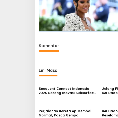
Komentar
Lini Masa
Seequent Connect Indonesia
Jelang Fi
2026 Dorong Inovasi Subsurface
KAI Daop
bagi Sektor Pertambangan,
Pelangga
Energi, dan Infrastruktur
Stasiun
Perjalanan Kereta Api Kembali
KAI Daop
Normal, Pasca Gempa
Keselama