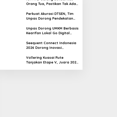
Orang Tua, Pastikan Tak Ada
Mahasiswa Putus Kuliah
karena Kendala Ekonomi
Perkuat Akurasi DTSEN, Tim
Unpas Dorong Pendekatan
Humanis dalam Verifikasi
Data Sosial
Unpas Dorong UMKM Berbasis
Kearifan Lokal Go Digital
untuk Perkuat Ekonomi Desa
Seequent Connect Indonesia
2026 Dorong Inovasi
Subsurface bagi Sektor
Pertambangan, Energi, dan
Vollering Kuasai Rute
Infrastruktur
Tanjakan Etape V, Juara 2025
Pauline Mengakui Peluangnya
Sirna