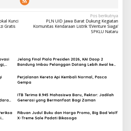
Pos berikutnya
kal Kunci
PLN UID Jawa Barat Dukung Kegiatan
i Gratis
Komunitas Kendaraan Listrik ‘EVenture Siaga’
SPKLU Nataru
ovasi
Jelang Final Piala Presiden 2026, KAI Daop 2
gi,
Bandung Imbau Pelanggan Datang Lebih Awal ke
Stasiun
i
Perjalanan Kereta Api Kembali Normal, Pasca
Gempa
ITB Terima 8.945 Mahasiswa Baru, Rektor: Jadilah
daran,
Generasi yang Bermanfaat Bagi Zaman
eriksa
Ribuan Judul Buku dan Harga Promo, Big Bad Wolf
i
X-Treme Sale Padati Bikasoga