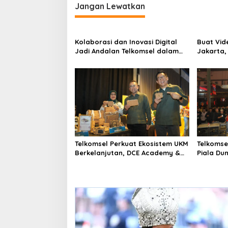
Jangan Lewatkan
Kolaborasi dan Inovasi Digital
Buat Vid
Jadi Andalan Telkomsel dalam
Jakarta,
Mitigasi Bencana
Competit
Menarik
Telkomsel Perkuat Ekosistem UKM
Telkomse
Berkelanjutan, DCE Academy &
Piala Du
Summit 2026 Lahirkan Pelaku
MAXStrea
Usaha Berdaya Saing Global
dan Pake