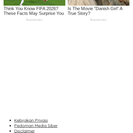
IOM ITB Galang Solidaritas Orang Tua, Pastikan Tak Ada
Mahasiswa Putus Kuliah karena Kendala Ekonomi
Perkuat Akurasi DTSEN, Tim Unpas Dorong Pendekatan Humanis
dalam Verifikasi Data Sosial
Unpas Dorong UMKM Berbasis Kearifan Lokal Go Digital untuk
Perkuat Ekonomi Desa
Seequent Connect Indonesia 2026 Dorong Inovasi Subsurface
bagi Sektor Pertambangan, Energi, dan Infrastruktur
Vollering Kuasai Rute Tanjakan Etape V, Juara 2025 Pauline
Mengakui Peluangnya Sirna
Kebijakan Privasi
Pedoman Media Siber
Disclaimer