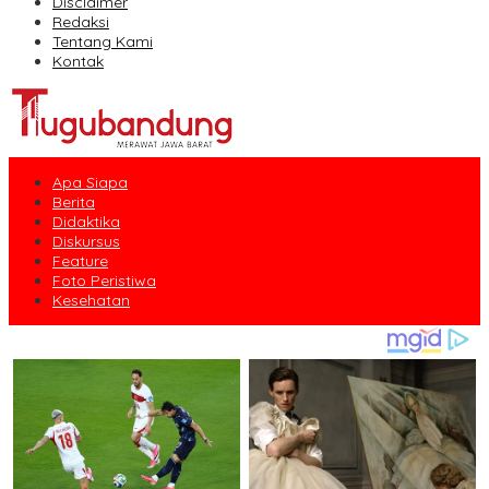
Disclaimer
Redaksi
Tentang Kami
Kontak
Apa Siapa
Berita
Didaktika
Diskursus
Feature
Foto Peristiwa
Kesehatan