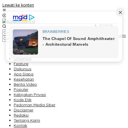
Lewati ke konten
Kontak
Redaksi
Tentang Kami
Berita
Foto Peristiwa
Didaktika
Feature
Diskursus
Apa Siapa
Kesehatan
Berita Video
Populer
Kebijakan Privasi
Kode Etik
Pedoman Media Siber
Disclaimer
Redaksi
Tentang Kami
Kontak