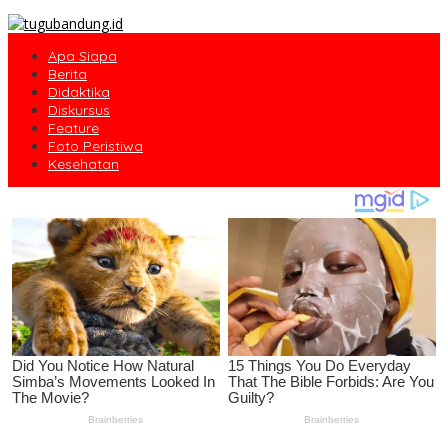
Apa Siapa
Berita
Didaktika
Diskursus
Feature
Foto Peristiwa
Kesehatan