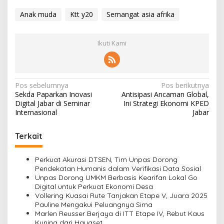
Anak muda
Ktt y20
Semangat asia afrika
Ikuti Kami
N
Pos sebelumnya
Pos berikutnya
Sekda Paparkan Inovasi
Antisipasi Ancaman Global,
a
Digital Jabar di Seminar
Ini Strategi Ekonomi KPED
v
Internasional
Jabar
i
Terkait
g
a
Perkuat Akurasi DTSEN, Tim Unpas Dorong
s
Pendekatan Humanis dalam Verifikasi Data Sosial
Unpas Dorong UMKM Berbasis Kearifan Lokal Go
i
Digital untuk Perkuat Ekonomi Desa
Vollering Kuasai Rute Tanjakan Etape V, Juara 2025
p
Pauline Mengakui Peluangnya Sirna
o
Marlen Reusser Berjaya di ITT Etape IV, Rebut Kaus
Kuning dari Haugset