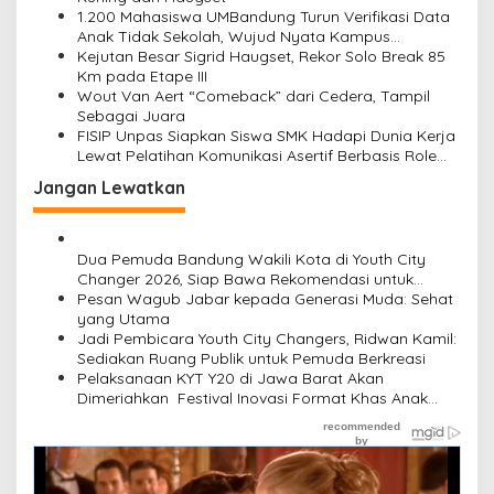
s
1.200 Mahasiswa UMBandung Turun Verifikasi Data
Anak Tidak Sekolah, Wujud Nyata Kampus
Membantu Jawa Barat Menyelamatkan Generasi
Kejutan Besar Sigrid Haugset, Rekor Solo Break 85
Km pada Etape III
Wout Van Aert “Comeback” dari Cedera, Tampil
Sebagai Juara
FISIP Unpas Siapkan Siswa SMK Hadapi Dunia Kerja
Lewat Pelatihan Komunikasi Asertif Berbasis Role
Play
Jangan Lewatkan
Dua Pemuda Bandung Wakili Kota di Youth City
Changer 2026, Siap Bawa Rekomendasi untuk
Daerah
Pesan Wagub Jabar kepada Generasi Muda: Sehat
yang Utama
Jadi Pembicara Youth City Changers, Ridwan Kamil:
Sediakan Ruang Publik untuk Pemuda Berkreasi
Pelaksanaan KYT Y20 di Jawa Barat Akan
Dimeriahkan Festival Inovasi Format Khas Anak
Muda