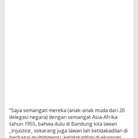
1
9
5
5
S
i
m
b
o
l
P
e
r
j
u
a
n
g
a
n
“Saya semangati mereka (anak-anak muda dari 20
A
delegasi negara) dengan semangat Asia-Afrika
n
a
tahun 1955, bahwa dulu di Bandung kita lawan
k
_injustice_ sekarang juga lawan lah ketidakadilan di
M
berbagai multidimensi, ketidakadilan di ekonomi,