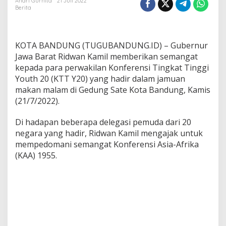
n
Andri Gurnita
21 Juli 2022
Berita
K
a
m
i
KOTA BANDUNG (TUGUBANDUNG.ID) – Gubernur
l
:
Jawa Barat Ridwan Kamil memberikan semangat
J
kepada para perwakilan Konferensi Tingkat Tinggi
a
Youth 20 (KTT Y20) yang hadir dalam jamuan
d
makan malam di Gedung Sate Kota Bandung, Kamis
i
(21/7/2022).
k
a
n
Di hadapan beberapa delegasi pemuda dari 20
S
negara yang hadir, Ridwan Kamil mengajak untuk
e
mempedomani semangat Konferensi Asia-Afrika
m
(KAA) 1955.
a
n
g
a
t
K
A
A