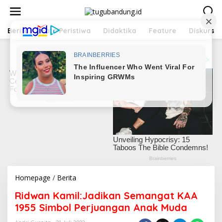
L
e
w
a
Berita
Foto Peristiwa
Didaktika
Feature
Diskursus
t
i
k
e
k
o
n
t
e
n
Homepage
/
Berita
R
i
Ridwan Kamil:Jadikan Semangat KAA
d
w
1955 Simbol Perjuangan Anak Muda
a