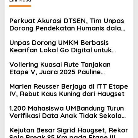
Perkuat Akurasi DTSEN, Tim Unpas
Dorong Pendekatan Humanis dalam
Verifikasi Data Sosial
Unpas Dorong UMKM Berbasis
Kearifan Lokal Go Digital untuk
Perkuat Ekonomi Desa
Vollering Kuasai Rute Tanjakan
Etape V, Juara 2025 Pauline
Mengakui Peluangnya Sirna
Marlen Reusser Berjaya di ITT Etape
IV, Rebut Kaus Kuning dari Haugset
1.200 Mahasiswa UMBandung Turun
Verifikasi Data Anak Tidak Sekolah,
Wujud Nyata Kampus Membantu
Kejutan Besar Sigrid Haugset, Rekor
Jawa Barat Menyelamatkan
Solo Break 85 Km pada Etape III
Generasi