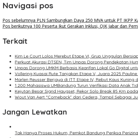
Navigasi pos
Pos sebelumnya
PLN Sambungkan Daya 250 MVA untuk PT IKPP Kar
Pos berikutnya
100 Peserta Ikut Gerakan Inklusi, OJK Jabar dan P
Terkait
Kim Le Court Lolos Merebut Etape VI, Grup Unggulan Bersia
Perkuat Akurasi DTSEN, Tim Unpas Dorong Pendekatan Human
Unpas Dorong UMKM Berbasis Kearifan Lokal Go Digital un
Vollering Kuasai Rute Tanjakan Etape V, Juara 2025 Paulin
Marlen Reusser Berjaya di ITT Etape IV, Rebut Kaus Kuning 
1.200 Mahasiswa UMBandung Turun Verifikasi Data Anak T
Kejutan Besar Sigrid Haugset, Rekor Solo Break 85 Km pada 
Wout Van Aert “Comeback” dari Cedera, Tampil Sebagai J
Jangan Lewatkan
Tak Hanya Proses Hukum, Pemkot Bandung Periksa Perizina