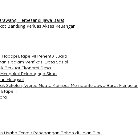
awang, Terbesar di Jawa Barat
emkot Bandung Perluas Akses Keuangan
p Hadapi Etape VII Penentu Juara
is dalam Verifikasi Data Sosial
tuk Perkuat Ekonomi Desa
e Mengakui Peluangnya Sirna
dari Haugset
idak Sekolah, Wujud Nyata Kampus Membantu Jawa Barat Menyela
Etape III
uara
n Usaha Terkait Penebangan Pohon di Jalan Riau