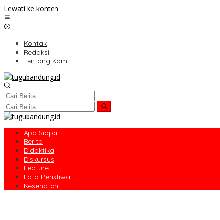
Lewati ke konten
Kontak
Redaksi
Tentang Kami
Apa Siapa
Berita
Didaktika
Diskursus
Feature
Foto Peristiwa
Kesehatan