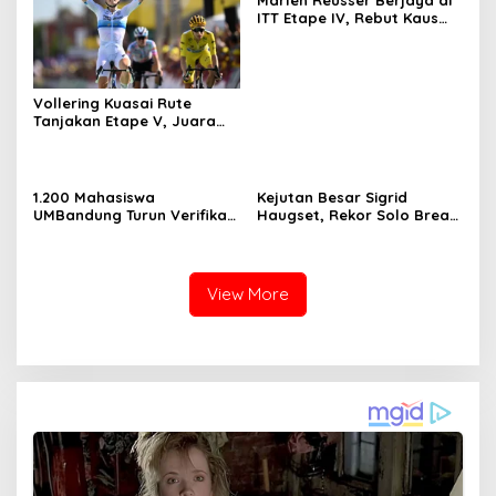
Marlen Reusser Berjaya di
ITT Etape IV, Rebut Kaus
Kuning dari Haugset
Vollering Kuasai Rute
Tanjakan Etape V, Juara
2025 Pauline Mengakui
Peluangnya Sirna
1.200 Mahasiswa
Kejutan Besar Sigrid
UMBandung Turun Verifikasi
Haugset, Rekor Solo Break
Data Anak Tidak Sekolah,
85 Km pada Etape III
Wujud Nyata Kampus
Membantu Jawa Barat
Menyelamatkan Generasi
View More