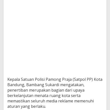
a
B
a
n
d
u
n
g
D
i
b
o
n
g
k
a
r
Kepala Satuan Polisi Pamong Praja (Satpol PP) Kota
Bandung, Bambang Sukardi mengatakan,
penertiban merupakan bagian dari upaya
berkelanjutan menata ruang kota serta
memastikan seluruh media reklame memenuhi
aturan yang berlaku.