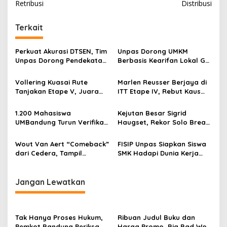
Retribusi
Distribusi
i
g
Terkait
a
s
Perkuat Akurasi DTSEN, Tim
Unpas Dorong UMKM
Unpas Dorong Pendekatan
Berbasis Kearifan Lokal Go
i
Humanis dalam Verifikasi
Digital untuk Perkuat
p
Data Sosial
Ekonomi Desa
Vollering Kuasai Rute
Marlen Reusser Berjaya di
Tanjakan Etape V, Juara
ITT Etape IV, Rebut Kaus
o
2025 Pauline Mengakui
Kuning dari Haugset
s
Peluangnya Sirna
1.200 Mahasiswa
Kejutan Besar Sigrid
UMBandung Turun Verifikasi
Haugset, Rekor Solo Break
Data Anak Tidak Sekolah,
85 Km pada Etape III
Wujud Nyata Kampus
Wout Van Aert “Comeback”
FISIP Unpas Siapkan Siswa
Membantu Jawa Barat
dari Cedera, Tampil
SMK Hadapi Dunia Kerja
Menyelamatkan Generasi
Sebagai Juara
Lewat Pelatihan Komunikasi
Asertif Berbasis Role Play
Jangan Lewatkan
Tak Hanya Proses Hukum,
Ribuan Judul Buku dan
Pemkot Bandung Periksa
Harga Promo, Big Bad Wolf