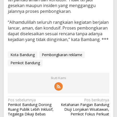
gesekan maupun insiden yang mengganggu
jalannya proses pembongkaran.
“Alhamdulillah seluruh rangkaian kegiatan berjalan
lancar, aman, dan kondusif. Proses pembongkaran
dapat diselesaikan sesuai rencana tanpa adanya
kejadian yang tidak diinginkan,” kata Bambang. ***
Kota Bandung
Pembongkaran reklame
Pemkot Bandung
Ikuti Kami
N
Pos sebelumnya
Pos berikutnya
Pemkot Bandung Dorong
Ketahanan Pangan Bandung
a
Ruang Publik Lebih Inklusif,
Diuji Lonjakan Wisatawan,
v
Tegalega Dikaji Bebas
Pemkot Fokus Perkuat