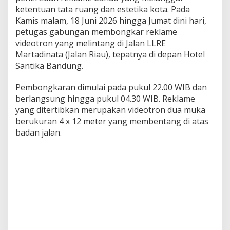
m
ketentuan tata ruang dan estetika kota. Pada
e
B
Kamis malam, 18 Juni 2026 hingga Jumat dini hari,
a
petugas gabungan membongkar reklame
n
videotron yang melintang di Jalan LLRE
d
Martadinata (Jalan Riau), tepatnya di depan Hotel
o
d
Santika Bandung.
i
D
Pembongkaran dimulai pada pukul 22.00 WIB dan
e
berlangsung hingga pukul 04.30 WIB. Reklame
p
yang ditertibkan merupakan videotron dua muka
a
n
berukuran 4 x 12 meter yang membentang di atas
H
badan jalan.
o
t
e
l
S
a
n
t
i
k