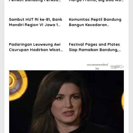
Perizinan Usaha Terkait
X-Treme Sale Padati
Penebangan Pohon di
Bikasoga
Jalan Riau
Sambut HUT RI ke-81, Bank
Komunitas Reptil Bandung
Mandiri Region VI Jawa 1
Bangun Kesadaran
Ajak Masyarakat Bandung
Masyarakat Lewat Edukasi
Donor Darah
Satwa
Padaringan Leuweung Awi
Festival Pages and Plates
Cisurupan Hadirkan Wisata
Siap Ramaikan Bandung,
Alam, Budaya, dan UMKM
Padukan Buku, Kuliner, dan
dalam Satu Kawasan
UMKM