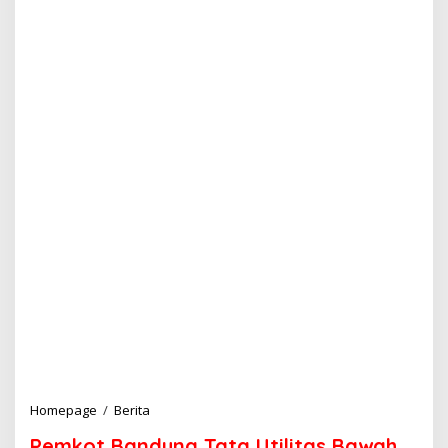
Homepage
/
Berita
P
e
Pemkot Bandung Tata Utilitas Bawah
m