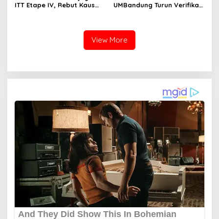
ITT Etape IV, Rebut Kaus
UMBandung Turun Verifikasi
Kuning dari Haugset
Data Anak Tidak Sekolah,
Wujud Nyata Kampus
Membantu Jawa Barat
Menyelamatkan Generasi
View More