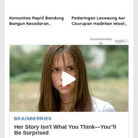
X-Treme Sale Padati
Ajak Masyarakat Bandung
Bikasoga
Donor Darah
Komunitas Reptil Bandung
Padaringan Leuweung Awi
Bangun Kesadaran
Cisurupan Hadirkan Wisata
Masyarakat Lewat Edukasi
Alam, Budaya, dan UMKM
Satwa
dalam Satu Kawasan