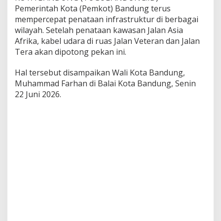
w
Pemerintah Kota (Pemkot) Bandung terus
a
h
mempercepat penataan infrastruktur di berbagai
T
wilayah. Setelah penataan kawasan Jalan Asia
a
Afrika, kabel udara di ruas Jalan Veteran dan Jalan
n
Tera akan dipotong pekan ini.
a
h
d
Hal tersebut disampaikan Wali Kota Bandung,
a
Muhammad Farhan di Balai Kota Bandung, Senin
n
22 Juni 2026.
S
i
a
p
k
a
n
A
n
t
i
s
i
p