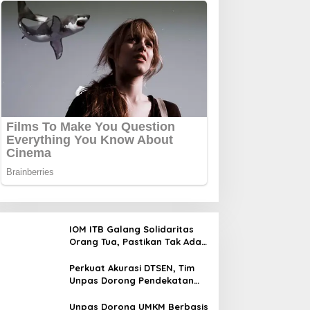
IOM ITB Galang Solidaritas
Orang Tua, Pastikan Tak Ada
Mahasiswa Putus Kuliah
karena Kendala Ekonomi
Perkuat Akurasi DTSEN, Tim
Unpas Dorong Pendekatan
Humanis dalam Verifikasi
Data Sosial
Unpas Dorong UMKM Berbasis