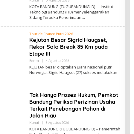
Kanal
|
5 Agustus 2026
O
L
KOTA BANDUNG (TUGUBANDUNG.ID) — Institut
E
Teknologi Bandung (ITB) menyelenggarakan
H
Sidang Terbuka Penerimaan
A
P
U
N
Tour de France Putri 2026
S
U
Kejutan Besar Sigrid Haugset,
R
Rekor Solo Break 85 Km pada
J
A
Etape III
D
I
Berita
|
4 Agustus 2026
O
R
L
KEJUTAN besar diciptakan juara nasional putri
E
E
J
Norwegia, Sigrid Haugset (27) sukses melakukan
H
A
N
A
D
A
Tak Hanya Proses Hukum, Pemkot
A
H
Bandung Periksa Perizinan Usaha
M
A
Terkait Penebangan Pohon di
D
Jalan Riau
Kanal
|
3 Agustus 2026
O
L
KOTA BANDUNG (TUGUBANDUNG.ID) – Pemerintah
E