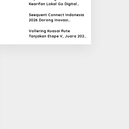
Kearifan Lokal Go Digital
untuk Perkuat Ekonomi Desa
Seequent Connect Indonesia
2026 Dorong Inovasi
Subsurface bagi Sektor
Pertambangan, Energi, dan
Vollering Kuasai Rute
Infrastruktur
Tanjakan Etape V, Juara 2025
Pauline Mengakui Peluangnya
Sirna