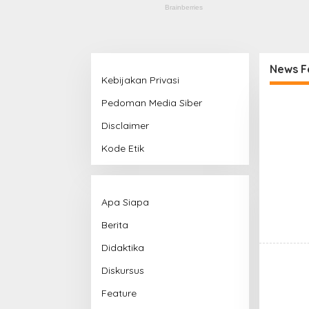
News F
Kebijakan Privasi
t
Pedoman Media Siber
u
g
Disclaimer
u
b
Kode Etik
a
n
d
u
n
Apa Siapa
g
.
Berita
i
d
Didaktika
Diskursus
Feature