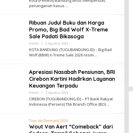
Kota (Pemkot) Bandung terus memperluas
H
penanganan kasus
A
D
E
B
Ribuan Judul Buku dan Harga
A
Y
Promo, Big Bad Wolf X-Treme
U
I
Sale Padati Bikasoga
N
D
Kanal
|
3 Agustus 2026
O
R
L
KOTA BANDUNG (TUGUBANDUNG.ID) – Big Bad
A
E
Wolf (BBW) X-Treme Sale 2026 resmi
H
A
D
E
Apresiasi Nasabah Pensiunan, BRI
B
A
Cirebon Kartini Hadirkan Layanan
Y
Keuangan Terpadu
U
I
Kanal
|
3 Agustus 2026
O
N
L
D
CIREBON (TUGUBANDUNG.ID) – PT Bank Rakyat
E
R
Indonesia (Persero) Tbk Branch Office (BO)
H
A
A
D
E
Tour de Denmark 2026
B
Wout Van Aert “Comeback” dari
A
Y