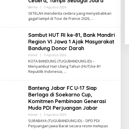
Cedera, Tampil Sebagai Juara
U
I
Berita
|
3 Agustus 2026
O
N
L
SETELAH menderita cedera yang menyebabkan
D
E
R
gagal tampil di Tour de France 2026,
H
A
N
A
D
Sambut HUT RI ke-81, Bank Mandiri
A
A
Region VI Jawa 1 Ajak Masyarakat
H
Bandung Donor Darah
M
A
Kanal
|
3 Agustus 2026
O
D
L
KOTA BANDUNG (TUGUBANDUNG.ID) –
E
Menyambut Hari Ulang Tahun (HUT) ke-81
H
Republik Indonesia,
A
D
E
B
Banteng Jabar FC U-17 Siap
A
Y
Berlaga di Soekarno Cup,
U
I
Komitmen Pembinaan Generasi
N
Muda PDI Perjuangan Jabar
D
R
Kanal
|
3 Agustus 2026
O
A
L
SURABAYA (TUGUBANDUNG.ID) – DPD PDI
E
Perjuangan Jawa Barat secara resmi melepas
H