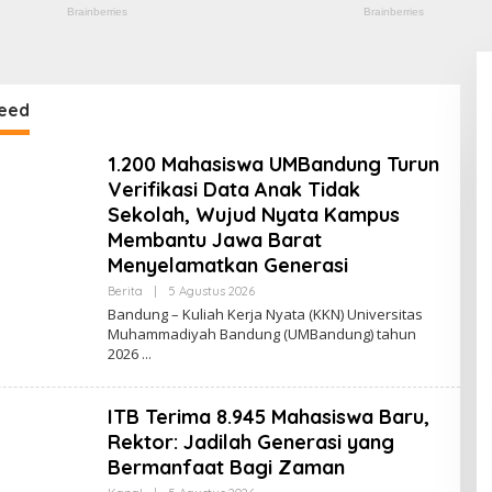
eed
1.200 Mahasiswa UMBandung Turun
Verifikasi Data Anak Tidak
Sekolah, Wujud Nyata Kampus
Membantu Jawa Barat
Menyelamatkan Generasi
Berita
|
5 Agustus 2026
O
L
Bandung – Kuliah Kerja Nyata (KKN) Universitas
E
Muhammadiyah Bandung (UMBandung) tahun
H
2026
S
M
F
ITB Terima 8.945 Mahasiswa Baru,
Rektor: Jadilah Generasi yang
Bermanfaat Bagi Zaman