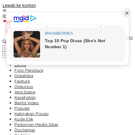
Lewati ke konten
Kontak
Redaksi
Tentang Kami
Berita
Foto Peristiwa
Didaktika
Feature
Diskursus
Apa Siapa
Kesehatan
Berita Video
Populer
Kebijakan Privasi
Kode Etik
Pedoman Media Siber
Disclaimer