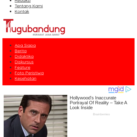
Redaksi
Tentang Kami
Kontak
Apa Siapa
Berita
Didaktika
Diskursus
Feature
Foto Peristiwa
Kesehatan