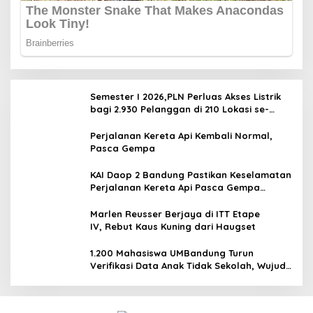
Semester I 2026,PLN Perluas Akses Listrik
bagi 2.930 Pelanggan di 210 Lokasi se-
Jawa Barat
Perjalanan Kereta Api Kembali Normal,
Pasca Gempa
KAI Daop 2 Bandung Pastikan Keselamatan
Perjalanan Kereta Api Pasca Gempa
Pangandaran, Pemeriksaan Jalur Masih
Berlangsung
Marlen Reusser Berjaya di ITT Etape
IV, Rebut Kaus Kuning dari Haugset
1.200 Mahasiswa UMBandung Turun
Verifikasi Data Anak Tidak Sekolah, Wujud
Nyata Kampus Membantu Jawa Barat
Menyelamatkan Generasi