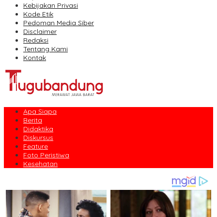
Kebijakan Privasi
Kode Etik
Pedoman Media Siber
Disclaimer
Redaksi
Tentang Kami
Kontak
Apa Siapa
Berita
Didaktika
Diskursus
Feature
Foto Peristiwa
Kesehatan