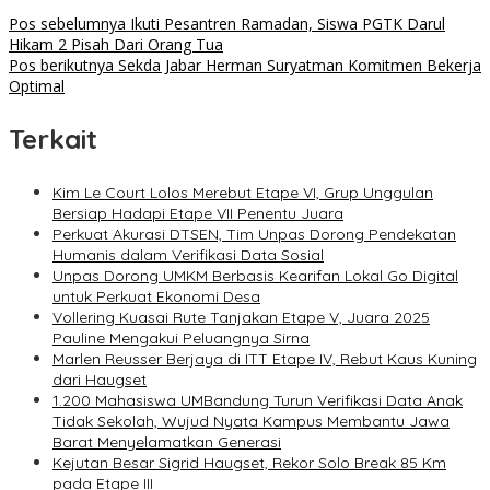
Pos sebelumnya
Ikuti Pesantren Ramadan, Siswa PGTK Darul
Hikam 2 Pisah Dari Orang Tua
Pos berikutnya
Sekda Jabar Herman Suryatman Komitmen Bekerja
Optimal
Terkait
Kim Le Court Lolos Merebut Etape VI, Grup Unggulan
Bersiap Hadapi Etape VII Penentu Juara
Perkuat Akurasi DTSEN, Tim Unpas Dorong Pendekatan
Humanis dalam Verifikasi Data Sosial
Unpas Dorong UMKM Berbasis Kearifan Lokal Go Digital
untuk Perkuat Ekonomi Desa
Vollering Kuasai Rute Tanjakan Etape V, Juara 2025
Pauline Mengakui Peluangnya Sirna
Marlen Reusser Berjaya di ITT Etape IV, Rebut Kaus Kuning
dari Haugset
1.200 Mahasiswa UMBandung Turun Verifikasi Data Anak
Tidak Sekolah, Wujud Nyata Kampus Membantu Jawa
Barat Menyelamatkan Generasi
Kejutan Besar Sigrid Haugset, Rekor Solo Break 85 Km
pada Etape III